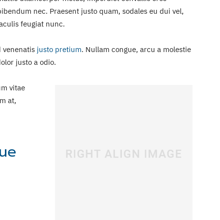
bibendum nec. Praesent justo quam, sodales eu dui vel,
iaculis feugiat nunc.
id venenatis
justo pretium
. Nullam congue, arcu a molestie
lor justo a odio.
um vitae
m at,
que