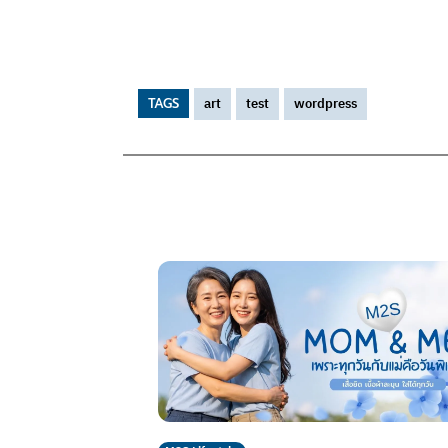
art
test
wordpress
TAGS