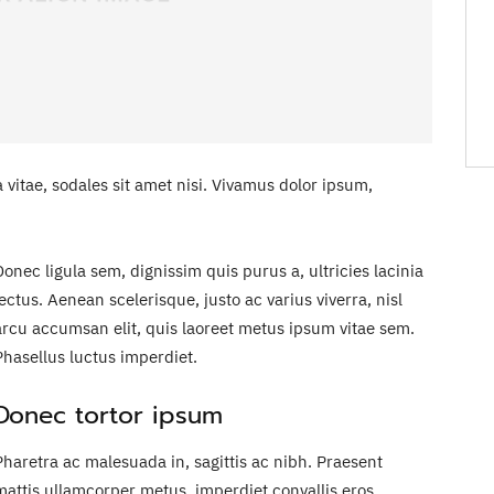
 vitae, sodales sit amet nisi. Vivamus dolor ipsum,
Donec ligula sem, dignissim quis purus a, ultricies lacinia
lectus. Aenean scelerisque, justo ac varius viverra, nisl
arcu accumsan elit, quis laoreet metus ipsum vitae sem.
Phasellus luctus imperdiet.
Donec tortor ipsum
Pharetra ac malesuada in, sagittis ac nibh. Praesent
mattis ullamcorper metus, imperdiet convallis eros