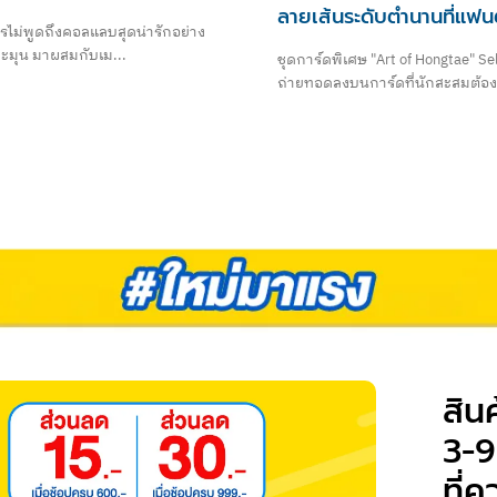
ลายเส้นระดับตำนานที่แฟนตั
ครไม่พูดถึงคอลแลบสุดน่ารักอย่าง
ละมุน มาผสมกับเม...
ชุดการ์ดพิเศษ "Art of Hongtae" S
ถ่ายทอดลงบนการ์ดที่นักสะสมต้องมี
สิน
3-9
ที่ค