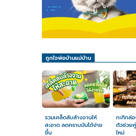
ถูกใจพ่อบ้านแม่บ้าน
รวมเคล็ดลับล้างจานให้
กะทิกล่
สะอาด ลดคราบมันได้ง่าย
ตัวช่วยค
ขึ้น
ใหม่