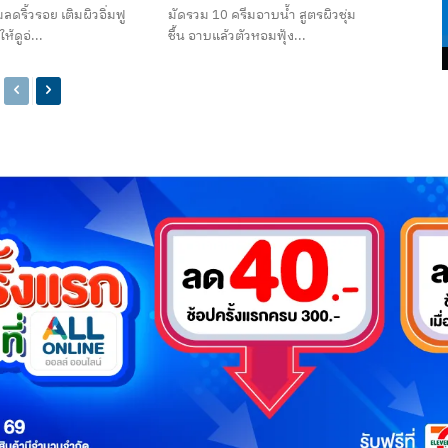
ลดริ้วรอย เติมผิวอิ่มฟู
มัดรวม 10 ครีมอาบน้ำ สูตรผิวชุ่ม
ห้ดูอ่...
ชื้น อาบแล้วตัวหอมฟุ้ง...