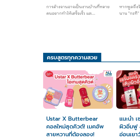
การล้างจานอาจเป็นงานบ้านที่หลาย
หากพูดถึงวัต
คนอยากทำให้เสร็จเร็ว แต...
นาน "กะทิ" 
ครบสูตรทุกความสวย
Ustar X Butterbear
แนะนำ เซ
คอลใหม่สุดคิวต์! เมคอัพ
ผิวอิ่มฟู
สายหวานที่ต้องลอง!
อ่อนเยาว์