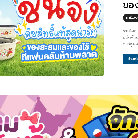
ของ
เครื่อง
รวมไอเทม
คลับห้ามพลาด ใครเป็นแฟนคลับชินจังบ
การ์ตูนจ
อ่านต่