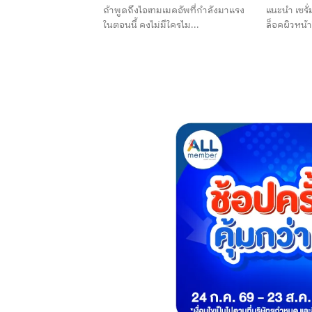
ถ้าพูดถึงไอเทมเมคอัพที่กำลังมาแรง
แนะนำ เซรั่ม
ในตอนนี้ คงไม่มีใครไม...
ล็อคผิวหน้าใ