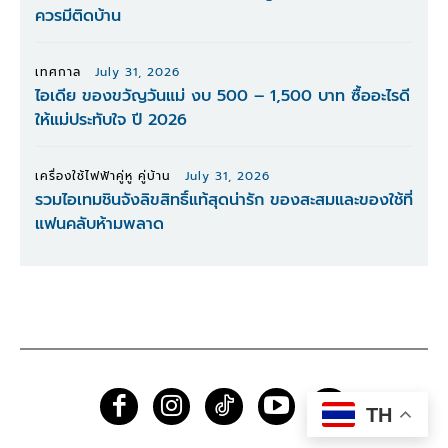
ควรมีติดบ้าน
เทศกาล
July 31, 2026
ไอเดีย ของขวัญวันแม่ งบ 500 – 1,500 บาท ซื้ออะไรดี
ให้แม่ประทับใจ ปี 2026
เครื่องใช้ไฟฟ้าคู่หู คู่บ้าน
July 31, 2026
รวมไอเทมชินจังลิขสิทธิ์แท้สุดน่ารัก ของสะสมและของใช้ที่
แฟนคลับห้ามพลาด
TH