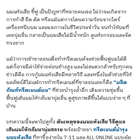
ผมแห้งเสีย ชี้ฟู เป็นปัญหาที่หลายคนเจอ ไม่ว่าจะเกิดจาก
การทำสี ยืด ดัด หรือแม้แต่การโดนความร้อนจากไดร์
เครื่องหนีบผม และมลภาวะในชีวิตประจำวัน จนทำให้ผมที่
เคยนุ่มลื่น กลายเป็นผมเสียไม่มีน้ำหนัก ดูแห้งกรอบและจัด
ทรงยาก
แม้ว่าการเข้าซาลอนเพื่อทำทรีตเมนต์จะช่วยฟื้นฟูผมได้ดี
แต่ก็อาจมีค่าใช้จ่ายค่อนข้างสูง และไม่สะดวกสำหรับทุกคน
ข่าวดีคือ การกู้ผมแห้งเสียมีหลายวิธี และหนึ่งในตัวช่วยที่ให้
ผลลัพธ์ดีไม่แพ้การทำทรีตเมนต์ที่ซาลอนเลยก็คือ
“ผลิต
ภัณฑ์ทรีตเมนต์ผม”
ที่ช่วยบำรุงล้ำลึก เติมความชุ่มชื้น
ฟื้นฟูเส้นผมให้กลับมานุ่มลื่น ดูสุขภาพดีขึ้นได้แบบง่าย ๆ ที่
บ้าน
บทความนี้จะพาไปดูทั้ง
ต้นเหตุของผมแห้งเสีย วิธีดูแล
เส้นผมให้กลับมานุ่มสลวย
พร้อมป้ายยา
ทรีตเมนต์บำรุง
ผมแห้งเสีย
ที่หาซื้อง่ายใน 7-11 และ ALL ONLINE แบบคุ้ม