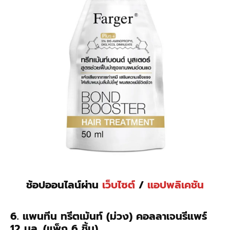
ช้อปออนไลน์ผ่าน
เว็บไซต์
/
แอปพลิเคชัน
6. แพนทีน ทรีตเม้นท์ (ม่วง) คอลลาเจนรีแพร์
12 มล. (แพ็ก 6 ชิ้น)