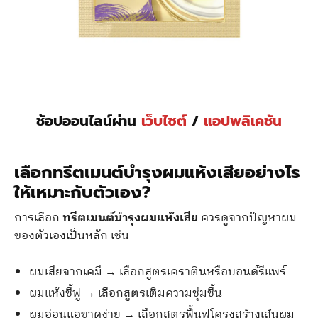
ช้อปออนไลน์ผ่าน
เว็บไซต์
/
แอปพลิเคชัน
เลือกทรีตเมนต์บำรุงผมแห้งเสียอย่างไร
ให้เหมาะกับตัวเอง?
การเลือก
ทรีตเมนต์บำรุงผมแห้งเสีย
ควรดูจากปัญหาผม
ของตัวเองเป็นหลัก เช่น
ผมเสียจากเคมี → เลือกสูตรเคราตินหรือบอนด์รีแพร์
ผมแห้งชี้ฟู → เลือกสูตรเติมความชุ่มชื้น
ผมอ่อนแอขาดง่าย → เลือกสูตรฟื้นฟูโครงสร้างเส้นผม