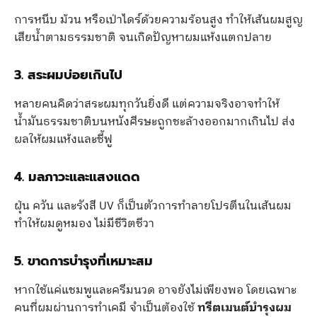
การหนีบ ม้วน หรือเป่าไดร์ด้วยความร้อนสูง ทำให้เส้นผมสูญ
เสียน้ำตามธรรมชาติ จนเกิดปัญหาผมแห้งแตกปลาย
3. สระผมบ่อยเกินไป
หลายคนคิดว่าสระผมทุกวันยิ่งดี แต่ความจริงอาจทำให้
น้ำมันธรรมชาติบนหนังศีรษะถูกชะล้างออกมากเกินไป ส่ง
ผลให้ผมแห้งและชี้ฟู
4. มลภาวะและแสงแดด
ฝุ่น ควัน และรังสี UV ก็เป็นตัวการทำลายโปรตีนในเส้นผม
ทำให้ผมดูหมอง ไม่มีชีวิตชีวา
5. ขาดการบำรุงที่เหมาะสม
หากใช้แค่แชมพูและครีมนวด อาจยังไม่เพียงพอ โดยเฉพาะ
คนที่ผมผ่านการทำเคมี จำเป็นต้องใช้
ทรีตเมนต์บำรุงผม