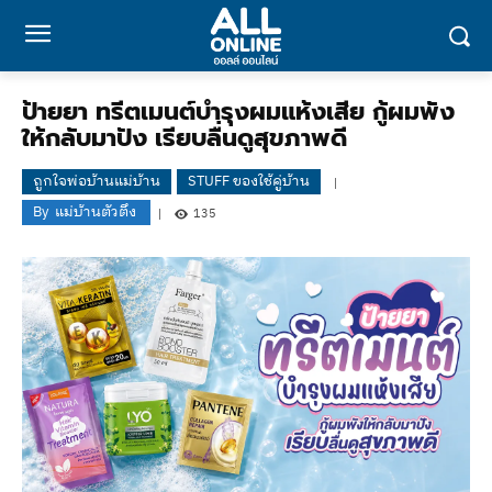
ป้ายยา ทรีตเมนต์บำรุงผมแห้งเสีย กู้ผมพัง
ให้กลับมาปัง เรียบลื่นดูสุขภาพดี
ถูกใจพ่อบ้านแม่บ้าน
STUFF ของใช้คู่บ้าน
By
แม่บ้านตัวตึง
135