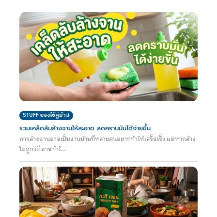
STUFF ของใช้คู่บ้าน
รวมเคล็ดลับล้างจานให้สะอาด ลดคราบมันได้ง่ายขึ้น
การล้างจานอาจเป็นงานบ้านที่หลายคนอยากทำให้เสร็จเร็ว แต่หากล้าง
ไม่ถูกวิธี อาจทำใ...