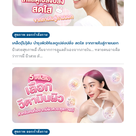
สุขภาพ ออกกำลังกาย
เคล็ด(ไม่)ลับ บำรุงผิวให้แลดูเปล่งปลั่ง สดใส จากภายในสู่ภายนอก
ผิวสวยสุขภาพดี เริ่มจากการดูแลตัวเองจากภายใน… หลายคนอาจคิด
ว่าการมี ผิวสวย ต้...
สุขภาพ ออกกำลังกาย