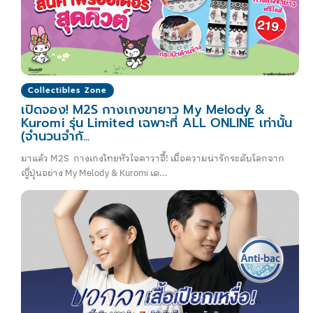
Collectibles Zone
เปิดจอง! M2S กางเกงขายาว My Melody &
Kuromi รุ่น Limited เฉพาะที่ ALL ONLINE เท่านั้น
(จำนวนจำกั...
มาแล้ว M2S กางเกงไทยหัวใจคาวาอี้! เมื่อความน่ารักระดับโลกจาก
ญี่ปุ่นอย่าง My Melody & Kuromi เด...