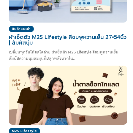
สินค้าแนะนำ
ผ้าเช็ดตัว M2S Lifestyle สีชมพูหวานเย็น 27×54นิ้ว
| สัมผัสนุ่ม
เปลี่ยนทุกวันให้สดใสด้วย ผ้าเช็ดตัว M2S Lifestyle สีชมพูหวานเย็น
สัมผัสความนุ่มละมุนที่ปลุกพลังบวกใน...
M2S Lifestyle