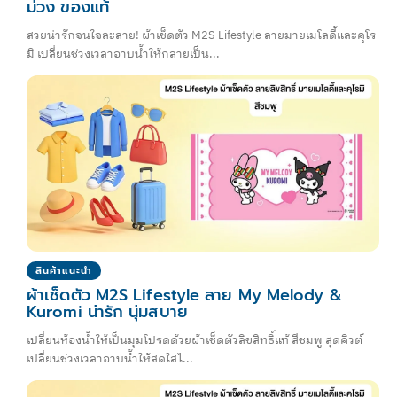
ม่วง ของแท้
สวยน่ารักจนใจละลาย! ผ้าเช็ดตัว M2S Lifestyle ลายมายเมโลดี้และคุโร
มิ เปลี่ยนช่วงเวลาอาบน้ำให้กลายเป็น...
สินค้าแนะนำ
ผ้าเช็ดตัว M2S Lifestyle ลาย My Melody &
Kuromi น่ารัก นุ่มสบาย
เปลี่ยนห้องน้ำให้เป็นมุมโปรดด้วยผ้าเช็ดตัวลิขสิทธิ์แท้ สีชมพู สุดคิวต์
เปลี่ยนช่วงเวลาอาบน้ำให้สดใสไ...