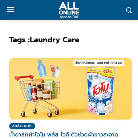
Tags :
Laundry Care
สินค้าแนะนำ
น้ำยาซักผ้าโอโม พลัส ไวท์ ตัวช่วยผ้าขาวสะอาด