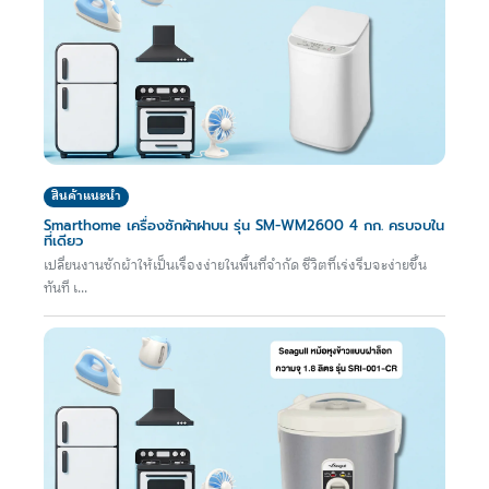
สินค้าแนะนำ
Smarthome เครื่องซักผ้าฝาบน รุ่น SM-WM2600 4 กก. ครบจบใน
ที่เดียว
เปลี่ยนงานซักผ้าให้เป็นเรื่องง่ายในพื้นที่จำกัด ชีวิตที่เร่งรีบจะง่ายขึ้น
ทันที เ...