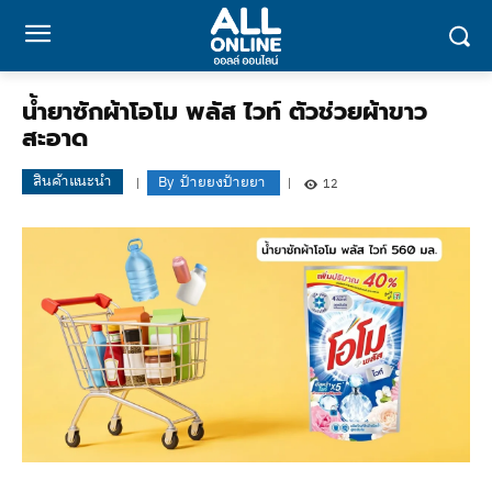
น้ำยาซักผ้าโอโม พลัส ไวท์ ตัวช่วยผ้าขาว
สะอาด
สินค้าแนะนำ
By
ป้ายยงป้ายยา
12