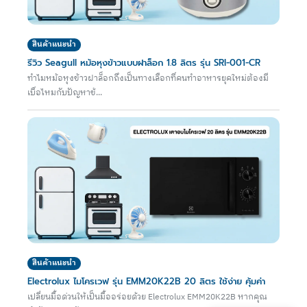
สินค้าแนะนำ
รีวิว Seagull หม้อหุงข้าวแบบฝาล็อก 1.8 ลิตร รุ่น SRI-001-CR
ทำไมหม้อหุงข้าวฝาล็อกถึงเป็นทางเลือกที่คนทำอาหารยุคใหม่ต้องมี
เบื่อไหมกับปัญหาข้...
สินค้าแนะนำ
Electrolux ไมโครเวฟ รุ่น EMM20K22B 20 ลิตร ใช้ง่าย คุ้มค่า
เปลี่ยนมื้อด่วนให้เป็นมื้ออร่อยด้วย Electrolux EMM20K22B หากคุณ