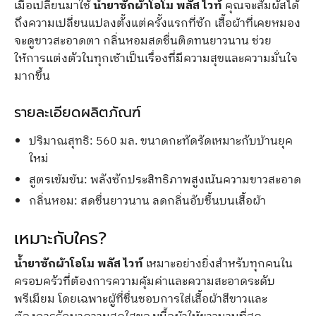
เมื่อเปลี่ยนมาใช้
น้ำยาซักผ้าโอโม พลัส ไวท์
คุณจะสัมผัสได้
ถึงความเปลี่ยนแปลงตั้งแต่ครั้งแรกที่ซัก เสื้อผ้าที่เคยหมอง
จะดูขาวสะอาดตา กลิ่นหอมสดชื่นติดทนยาวนาน ช่วย
ให้การแต่งตัวในทุกเช้าเป็นเรื่องที่มีความสุขและความมั่นใจ
มากขึ้น
รายละเอียดผลิตภัณฑ์
ปริมาณสุทธิ: 560 มล. ขนาดกะทัดรัดเหมาะกับบ้านยุค
ใหม่
สูตรเข้มข้น: พลังซักประสิทธิภาพสูงเน้นความขาวสะอาด
กลิ่นหอม: สดชื่นยาวนาน ลดกลิ่นอับชื้นบนเสื้อผ้า
เหมาะกับใคร?
น้ำยาซักผ้าโอโม พลัส ไวท์
เหมาะอย่างยิ่งสำหรับทุกคนใน
ครอบครัวที่ต้องการความคุ้มค่าและความสะอาดระดับ
พรีเมียม โดยเฉพาะผู้ที่ชื่นชอบการใส่เสื้อผ้าสีขาวและ