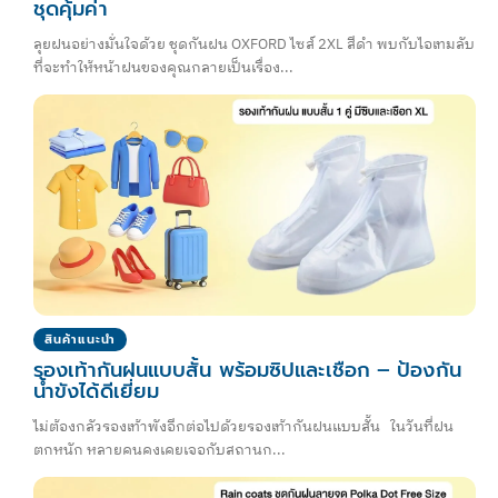
ชุดคุ้มค่า
ลุยฝนอย่างมั่นใจด้วย ชุดกันฝน OXFORD ไซส์ 2XL สีดำ พบกับไอเทมลับ
ที่จะทำให้หน้าฝนของคุณกลายเป็นเรื่อง...
สินค้าแนะนำ
รองเท้ากันฝนแบบสั้น พร้อมซิปและเชือก – ป้องกัน
น้ำขังได้ดีเยี่ยม
ไม่ต้องกลัวรองเท้าพังอีกต่อไปด้วยรองเท้ากันฝนแบบสั้น ในวันที่ฝน
ตกหนัก หลายคนคงเคยเจอกับสถานก...