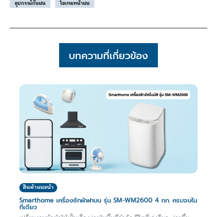
อุปกรณ์กันฝน
ไอเทมหน้าฝน
บทความที่เกี่ยวข้อง
สินค้าแนะนำ
Smarthome เครื่องซักผ้าฝาบน รุ่น SM-WM2600 4 กก. ครบจบใน
ที่เดียว