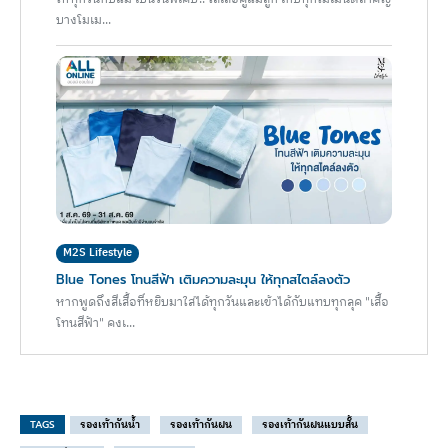
บางโมเม...
M2S Lifestyle
Blue Tones โทนสีฟ้า เติมความละมุน ให้ทุกสไตล์ลงตัว
หากพูดถึงสีเสื้อที่หยิบมาใส่ได้ทุกวันและเข้าได้กับแทบทุกลุค "เสื้อ
โทนสีฟ้า" คงเ...
TAGS
รองเท้ากันน้ำ
รองเท้ากันฝน
รองเท้ากันฝนแบบสั้น