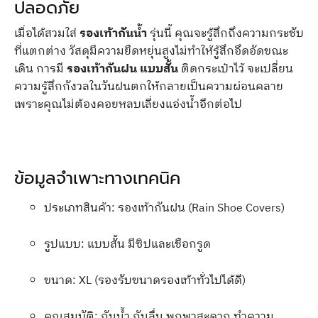
ปลอดภัย
เมื่อได้สวมใส่
รองเท้ากันน้ำ
รุ่นนี้ คุณจะรู้สึกถึงความกระชับ
ที่แตกต่าง วัสดุมีความยืดหยุ่นสูงไม่ทำให้รู้สึกอึดอัดขณะ
เดิน การมี
รองเท้ากันฝน แบบสั้น
ติดกระเป๋าไว้ จะเปลี่ยน
ความรู้สึกกังวลในวันฝนตกให้กลายเป็นความผ่อนคลาย
เพราะคุณไม่ต้องคอยหลบเลี่ยงแอ่งน้ำอีกต่อไป
ข้อมูลจำเพาะทางเทคนิค
ประเภทสินค้า: รองเท้ากันฝน (Rain Shoe Covers)
รูปแบบ: แบบสั้น มีซิปและเชือกรูด
ขนาด: XL (รองรับขนาดรองเท้าทั่วไปได้ดี)
คุณสมบัติ: กันน้ำ กันลื่น พกพาสะดวก ทำความ