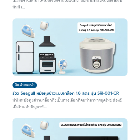
เปลี่ยนงานซักผ้าให้เป็นเรื่องง่ายในพื้นที่จำกัด ชีวิตที่เร่งรีบจะง่ายขึ้น
ทันที เ...
สินค้าแนะนำ
รีวิว Seagull หม้อหุงข้าวแบบฝาล็อก 1.8 ลิตร รุ่น SRI-001-CR
ทำไมหม้อหุงข้าวฝาล็อกถึงเป็นทางเลือกที่คนทำอาหารยุคใหม่ต้องมี
เบื่อไหมกับปัญหาข้...