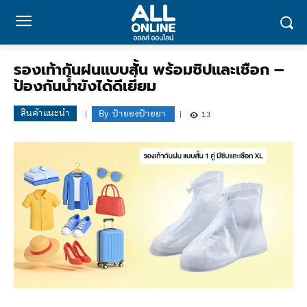
รองเท้ากันฝนแบบสั้น พร้อมซิปและเชือก –
ป้องกันน้ำขังได้ดีเยี่ยม
สินค้าแนะนำ
By
ป้ายยงป้ายยา
13