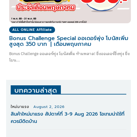
ALL ONLINE Affiliate
Bonus Challenge Special ออเดอร์พุ่ง โบนัสเพิ่ม
สูงสุด 350 บาท | เดือนพฤษภาคม
Bonus Challenge ออเดอร์พุ่ง โบนัสเพิ่ม ห้ามพลาด! ยิ่งออเดอร์ยิ่งพุ่ง ยิ่ง
โบน...
บทความล่าสุด
ใหม่มาแรง
August 2, 2026
สินค้าใหม่มาแรง สัปดาห์ที่ 3-9 Aug 2026 ไอเทมน่าใช้ที่
ควรมีติดบ้าน