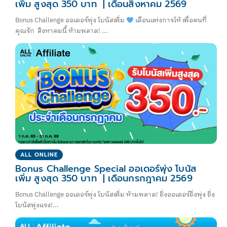
เพิ่ม สูงสุด 350 บาท | เดือนสิงหาคม 2569
Bonus Challenge ออเดอร์พุ่ง โบนัสเพิ่ม
เดือนแห่งการให้ เพื่อคนที่
คุณรัก สิงหาคมนี้ ห้ามพลาด! ...
ALL ONLINE
Bonus Challenge Special ออเดอร์พุ่ง โบนัส
เพิ่ม สูงสุด 350 บาท | เดือนกรกฎาคม 2569
Bonus Challenge ออเดอร์พุ่ง โบนัสเพิ่ม ห้ามพลาด! ยิ่งออเดอร์ยิ่งพุ่ง ยิ่ง
โบนัสพุ่งแรง!...