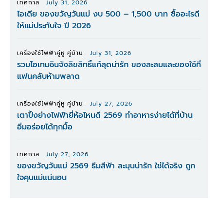
เทศกาล
July 31, 2026
ไอเดีย ของขวัญวันแม่ งบ 500 – 1,500 บาท ซื้ออะไรดี
ให้แม่ประทับใจ ปี 2026
เครื่องใช้ไฟฟ้าคู่หู คู่บ้าน
July 31, 2026
รวมไอเทมชินจังลิขสิทธิ์แท้สุดน่ารัก ของสะสมและของใช้ที่
แฟนคลับห้ามพลาด
เครื่องใช้ไฟฟ้าคู่หู คู่บ้าน
July 27, 2026
เตาปิ้งย่างไฟฟ้ายี่ห้อไหนดี 2569 ทำอาหารง่ายได้ที่บ้าน
อิ่มอร่อยได้ทุกมื้อ
เทศกาล
July 27, 2026
ของขวัญวันแม่ 2569 ธีมสีฟ้า ละมุนน่ารัก ใช่ได้จริง ถูก
ใจคุนแม่แน่นอน