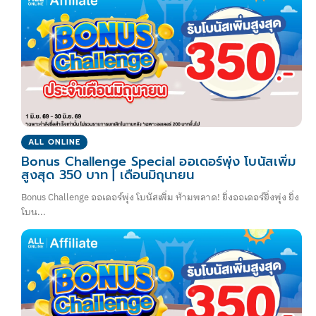
ALL ONLINE
Bonus Challenge Special ออเดอร์พุ่ง โบนัสเพิ่ม
สูงสุด 350 บาท | เดือนมิถุนายน
Bonus Challenge ออเดอร์พุ่ง โบนัสเพิ่ม ห้ามพลาด! ยิ่งออเดอร์ยิ่งพุ่ง ยิ่ง
โบน...