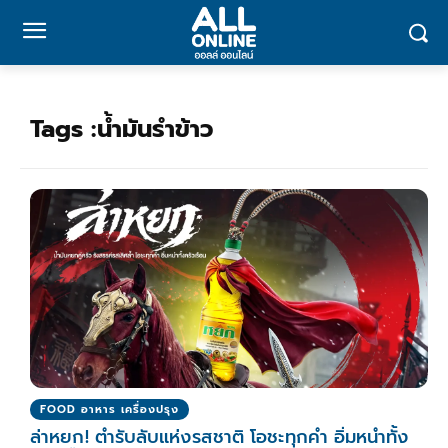
Tags :
น้ำมันรำข้าว
FOOD อาหาร เครื่องปรุง
ล่าหยก! ตำรับลับแห่งรสชาติ โอชะทุกคำ อิ่มหนำทั้ง