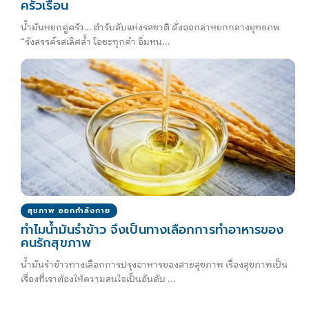
ครัวเรือน
น้ำมันหยกคู่ครัว… ตำรับลับแห่งรสชาติ ดั่งออกล่าหยกกลางยุทธภพ
“รังสรรค์รสเลิศล้ำ โอชะทุกคำ อิ่มหน...
สุขภาพ ออกกำลังกาย
ทำไมน้ำมันรำข้าว จึงเป็นทางเลือกการทำอาหารของ
คนรักสุขภาพ
น้ำมันรำข้าวทางเลือกการปรุงอาหารของสายสุขภาพ เรื่องสุขภาพเป็น
เรื่องที่เราต้องให้ความสนใจเป็นอันดับ ...