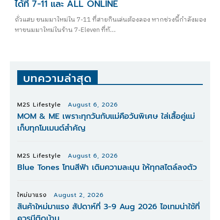
ได้ที่ 7-11 และ ALL ONLINE
ถั่วแสบ ขนมมาใหม่ใน 7-11 ที่สายกินเล่นต้องลอง หากช่วงนี้กำลังมอง
หาขนมมาใหม่ในร้าน 7-Eleven ที่ทั...
บทความล่าสุด
M2S Lifestyle
August 6, 2026
MOM & ME เพราะทุกวันกับแม่คือวันพิเศษ ใส่เสื้อคู่แม่
เก็บทุกโมเมนต์สำคัญ
M2S Lifestyle
August 6, 2026
Blue Tones โทนสีฟ้า เติมความละมุน ให้ทุกสไตล์ลงตัว
ใหม่มาแรง
August 2, 2026
สินค้าใหม่มาแรง สัปดาห์ที่ 3-9 Aug 2026 ไอเทมน่าใช้ที่
ควรมีติดบ้าน