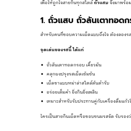
เพื่อให้ถูกใจสายกินทุกสไตล์
ถั่วแสบ
จึงมาพร้อ
1. ถั่วแสบ ถั่วลันเตาทอ
สำหรับคนที่ชอบความเผ็ดแบบถึงใจ ต้องลองรสเ
จุดเด่นของรสนี้ ได้แก่
ถั่วลันเตาทอดกรอบ เคี้ยวมัน
คลุกผงปรุงรสเผ็ดเข้มข้น
เผ็ดชาแบบหม่าล่าสไตล์ต้นตำรับ
อร่อยเต็มคำ ยิ่งกินยิ่งเพลิน
เหมาะสำหรับรับประทานคู่กับเครื่องดื่มแก้
ใครเป็นสายกินเผ็ดหรือชอบขนมรสจัด รับรองว่