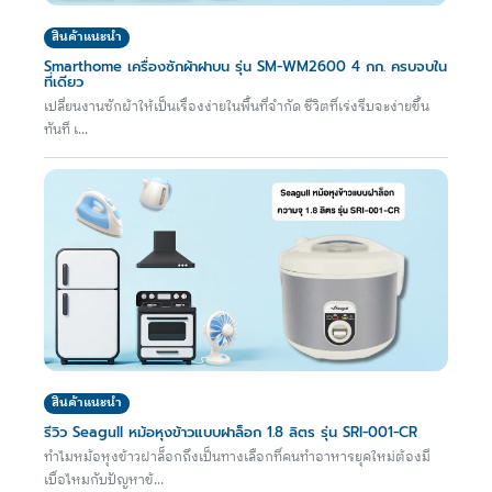
สินค้าแนะนำ
Smarthome เครื่องซักผ้าฝาบน รุ่น SM-WM2600 4 กก. ครบจบใน
ที่เดียว
เปลี่ยนงานซักผ้าให้เป็นเรื่องง่ายในพื้นที่จำกัด ชีวิตที่เร่งรีบจะง่ายขึ้น
ทันที เ...
สินค้าแนะนำ
รีวิว Seagull หม้อหุงข้าวแบบฝาล็อก 1.8 ลิตร รุ่น SRI-001-CR
ทำไมหม้อหุงข้าวฝาล็อกถึงเป็นทางเลือกที่คนทำอาหารยุคใหม่ต้องมี
เบื่อไหมกับปัญหาข้...