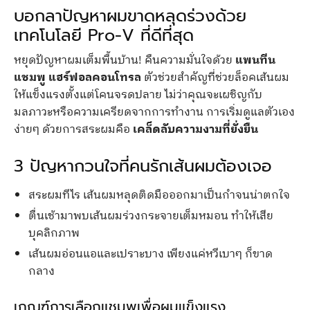
บอกลาปัญหาผมขาดหลุดร่วงด้วย
เทคโนโลยี Pro-V ที่ดีที่สุด
หยุดปัญหาผมเต็มพื้นบ้าน! คืนความมั่นใจด้วย
แพนทีน
แชมพู แฮร์ฟอลคอนโทรล
ตัวช่วยสำคัญที่ช่วยล็อคเส้นผม
ให้แข็งแรงตั้งแต่โคนจรดปลาย ไม่ว่าคุณจะเผชิญกับ
มลภาวะหรือความเครียดจากการทำงาน การเริ่มดูแลตัวเอง
ง่ายๆ ด้วยการสระผมคือ
เคล็ดลับความงามที่ยั่งยืน
3 ปัญหากวนใจที่คนรักเส้นผมต้องเจอ
สระผมทีไร เส้นผมหลุดติดมือออกมาเป็นกำจนน่าตกใจ
ตื่นเช้ามาพบเส้นผมร่วงกระจายเต็มหมอน ทำให้เสีย
บุคลิกภาพ
เส้นผมอ่อนแอและเปราะบาง เพียงแค่หวีเบาๆ ก็ขาด
กลาง
เกณฑ์การเลือกแชมพูเพื่อผมแข็งแรง