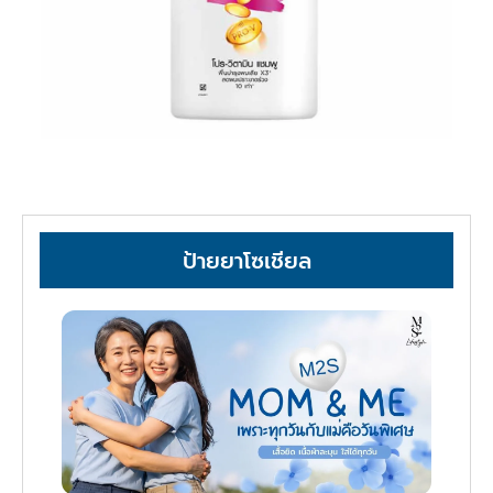
ป้ายยาโซเชียล