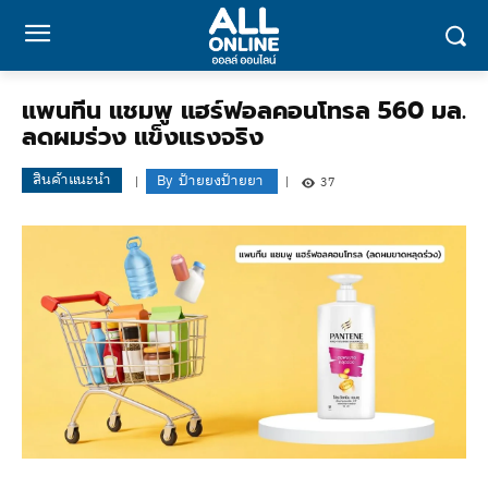
แพนทีน แชมพู แฮร์ฟอลคอนโทรล 560 มล.
ลดผมร่วง แข็งแรงจริง
สินค้าแนะนำ
By
ป้ายยงป้ายยา
37