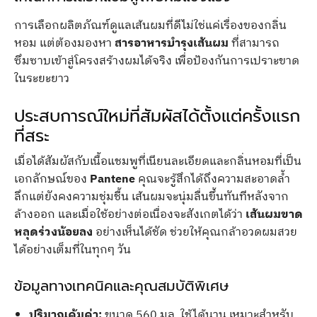
การเลือกผลิตภัณฑ์ดูแลเส้นผมที่ดีไม่ใช่แค่เรื่องของกลิ่น
หอม แต่ต้องมองหา
สารอาหารบำรุงเส้นผม
ที่สามารถ
ซึมซาบเข้าสู่โครงสร้างผมได้จริง เพื่อป้องกันการเปราะขาด
ในระยะยาว
ประสบการณ์ใหม่ที่สัมผัสได้ตั้งแต่ครั้งแรก
ที่สระ
เมื่อได้สัมผัสกับเนื้อแชมพูที่เนียนละเอียดและกลิ่นหอมที่เป็น
เอกลักษณ์ของ
Pantene
คุณจะรู้สึกได้ถึงความสะอาดล้ำ
ลึกแต่ยังคงความชุ่มชื้น เส้นผมจะนุ่มลื่นขึ้นทันทีหลังจาก
ล้างออก และเมื่อใช้อย่างต่อเนื่องจะสังเกตได้ว่า
เส้นผมขาด
หลุดร่วงน้อยลง
อย่างเห็นได้ชัด ช่วยให้คุณกล้าอวดผมสวย
ได้อย่างเต็มที่ในทุกๆ วัน
ข้อมูลทางเทคนิคและคุณสมบัติพิเศษ
ปริมาณคุ้มค่า:
ขนาด 560 มล. ใช้ได้นาน เหมาะสำหรับ