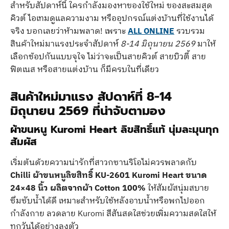
สำหรับสัปดาห์นี้ ใครกำลังมองหาของใช้ใหม่ ของสะสมสุด
คิวต์ ไอเทมดูแลความงาม หรืออุปกรณ์แต่งบ้านที่ใช้งานได้
จริง บอกเลยว่าห้ามพลาด! เพราะ
ALL ONLINE
รวบรวม
สินค้าใหม่มาแรงประจำสัปดาห์
8-14 มิถุนายน 2569
มาให้
เลือกช้อปกันแบบจุใจ ไม่ว่าจะเป็นสายคิวต์ สายบิวตี้ สาย
ฟิตเนส หรือสายแต่งบ้าน ก็มีครบในที่เดียว
สินค้าใหม่มาแรง สัปดาห์ที่ 8-14
มิถุนายน 2569 ที่น่าจับตามอง
ผ้าขนหนู Kuromi Heart ลิขสิทธิ์แท้ นุ่มละมุนทุก
สัมผัส
เริ่มต้นด้วยความน่ารักที่สาวกซานริโอไม่ควรพลาดกับ
Chilli ผ้าขนหนูลิขสิทธิ์ KU-2601 Kuromi Heart ขนาด
24×48 นิ้ว ผลิตจากผ้า Cotton 100%
ให้สัมผัสนุ่มสบาย
ซึมซับน้ำได้ดี เหมาะสำหรับใช้หลังอาบน้ำหรือพกไปออก
กำลังกาย ลวดลาย Kuromi สีสันสดใสช่วยเพิ่มความสดใสให้
ทุกวันได้อย่างลงตัว