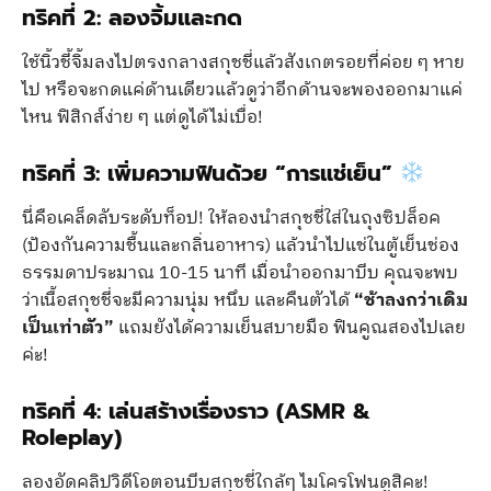
ทริคที่ 2: ลองจิ้มและกด
ใช้นิ้วชี้จิ้มลงไปตรงกลางสกุชชี่แล้วสังเกตรอยที่ค่อย ๆ หาย
ไป หรือจะกดแค่ด้านเดียวแล้วดูว่าอีกด้านจะพองออกมาแค่
ไหน ฟิสิกส์ง่าย ๆ แต่ดูได้ไม่เบื่อ!
ทริคที่ 3: เพิ่มความฟินด้วย “การแช่เย็น”
นี่คือเคล็ดลับระดับท็อป! ให้ลองนำสกุชชี่ใส่ในถุงซิปล็อค
(ป้องกันความชื้นและกลิ่นอาหาร) แล้วนำไปแช่ในตู้เย็นช่อง
ธรรมดาประมาณ 10-15 นาที เมื่อนำออกมาบีบ คุณจะพบ
ว่าเนื้อสกุชชี่จะมีความนุ่ม หนึบ และคืนตัวได้
“ช้าลงกว่าเดิม
เป็นเท่าตัว”
แถมยังได้ความเย็นสบายมือ ฟินคูณสองไปเลย
ค่ะ!
ทริคที่ 4: เล่นสร้างเรื่องราว (ASMR &
Roleplay)
ลองอัดคลิปวิดีโอตอนบีบสกุชชี่ใกล้ๆ ไมโครโฟนดูสิคะ!