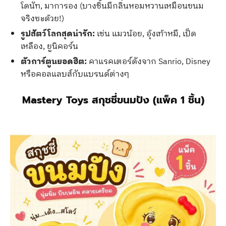
โดนัท, มาการอง (บางชิ้นมีกลิ่นหอมหวานเหมือนขนม
จริงซะด้วย!)
รูปสัตว์โลกสุดน่ารัก:
เช่น แมวน้อย, อุ้งเท้าหมี, เป็ด
เหลือง, ยูนิคอร์น
ตัวการ์ตูนยอดฮิต:
คาแรคเตอร์ดังจาก Sanrio, Disney
หรือคอลแลบส์กับแบรนด์ต่างๆ
Mastery Toys สกุชชี่ขนมปัง (แพ็ค 1 ชิ้น)