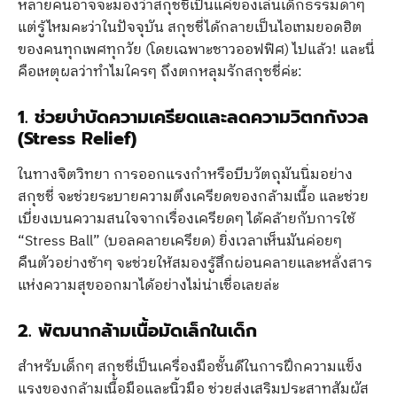
หลายคนอาจจะมองว่าสกุชชี่เป็นแค่ของเล่นเด็กธรรมดาๆ
แต่รู้ไหมคะว่าในปัจจุบัน สกุชชี่ได้กลายเป็นไอเทมยอดฮิต
ของคนทุกเพศทุกวัย (โดยเฉพาะชาวออฟฟิศ) ไปแล้ว! และนี่
คือเหตุผลว่าทำไมใครๆ ถึงตกหลุมรักสกุชชี่ค่ะ:
1. ช่วยบำบัดความเครียดและลดความวิตกกังวล
(Stress Relief)
ในทางจิตวิทยา การออกแรงกำหรือบีบวัตถุมันนิ่มอย่าง
สกุชชี่ จะช่วยระบายความตึงเครียดของกล้ามเนื้อ และช่วย
เบี่ยงเบนความสนใจจากเรื่องเครียดๆ ได้คล้ายกับการใช้
“Stress Ball” (บอลคลายเครียด) ยิ่งเวลาเห็นมันค่อยๆ
คืนตัวอย่างช้าๆ จะช่วยให้สมองรู้สึกผ่อนคลายและหลั่งสาร
แห่งความสุขออกมาได้อย่างไม่น่าเชื่อเลยล่ะ
2. พัฒนากล้ามเนื้อมัดเล็กในเด็ก
สำหรับเด็กๆ สกุชชี่เป็นเครื่องมือชั้นดีในการฝึกความแข็ง
แรงของกล้ามเนื้อมือและนิ้วมือ ช่วยส่งเสริมประสาทสัมผัส