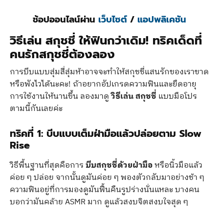
ช้อปออนไลน์ผ่าน
เว็บไซต์
/
แอปพลิเคชัน
วิธีเล่น สกุชชี่ ให้ฟินกว่าเดิม! ทริคเด็ดที่
คนรักสกุชชี่ต้องลอง
การบีบแบบสุ่มสี่สุ่มห้าอาจจะทำให้สกุชชี่แสนรักของเราขาด
หรือพังไวได้นะคะ! ถ้าอยากอัปเกรดความฟินและยืดอายุ
การใช้งานให้นานขึ้น ลองมาดู
วิธีเล่น สกุชชี่
แบบมือโปร
ตามนี้กันเลยค่ะ
ทริคที่ 1: บีบแบบเต็มฝ่ามือแล้วปล่อยตาม Slow
Rise
วิธีพื้นฐานที่สุดคือการ
บีบสกุชชี่ด้วยฝ่ามือ
หรือนิ้วมือแล้ว
ค่อย ๆ ปล่อย จากนั้นดูมันค่อย ๆ พองตัวกลับมาอย่างช้า ๆ
ความฟินอยู่ที่การมองดูมันฟื้นคืนรูปร่างนั่นแหละ บางคน
บอกว่ามันคล้าย ASMR มาก ดูแล้วสงบจิตสงบใจสุด ๆ