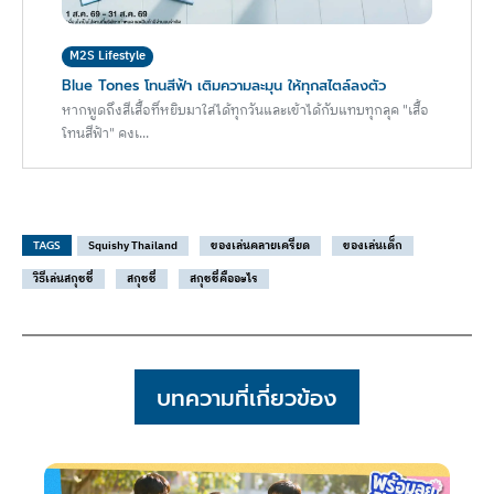
M2S Lifestyle
Blue Tones โทนสีฟ้า เติมความละมุน ให้ทุกสไตล์ลงตัว
หากพูดถึงสีเสื้อที่หยิบมาใส่ได้ทุกวันและเข้าได้กับแทบทุกลุค "เสื้อ
โทนสีฟ้า" คงเ...
TAGS
Squishy Thailand
ของเล่นคลายเครียด
ของเล่นเด็ก
วิธีเล่นสกุชชี่
สกุชชี่
สกุชชี่คืออะไร
บทความที่เกี่ยวข้อง