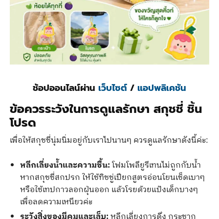
ช้อปออนไลน์ผ่าน
เว็บไซต์
/
แอปพลิเคชัน
ข้อควรระวังในการดูแลรักษา สกุชชี่ ชิ้น
โปรด
เพื่อให้สกุชชี่นุ่มนิ่มอยู่กับเราไปนานๆ ควรดูแลรักษาดังนี้ค่ะ:
หลีกเลี่ยงน้ำและความชื้น:
โฟมโพลียูรีเทนไม่ถูกกับน้ำ
หากสกุชชี่สกปรก ให้ใช้ทิชชู่เปียกสูตรอ่อนโยนเช็ดเบาๆ
หรือใช้เทปกาวลอกฝุ่นออก แล้วโรยด้วยแป้งเด็กบางๆ
เพื่อลดความเหนียวค่ะ
ระวังสิ่งของมีคมและเล็บ:
หลีกเลี่ยงการดึง กระชาก