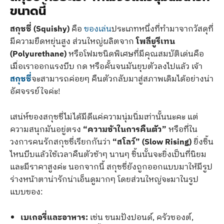
ขนาดนี้
สกุชชี่ (Squishy)
คือ
ของเล่น
ประเภทหนึ่งที่ทำมาจากวัสดุที่
มีความยืดหยุ่นสูง ส่วนใหญ่ผลิตจาก
โพลียูรีเทน
(Polyurethane)
หรือโฟมชนิดพิเศษที่มีคุณสมบัติเด่นคือ
เมื่อเราออกแรงบีบ กด หรือคั้นจนมันยุบตัวลงไปแล้ว เจ้า
สกุชชี่
จะสามารถค่อยๆ คืนตัวกลับมาสู่สภาพเดิมได้อย่างน่า
อัศจรรย์ใจค่ะ!
เสน่ห์ของสกุชชี่ไม่ได้มีดีแค่ความนุ่มนิ่มเท่านั้นนะคะ แต่
ความสนุกมันอยู่ตรง
“ความช้าในการคืนตัว”
หรือที่ใน
วงการคนรักสกุชชี่เรียกกันว่า
“สโลว์” (Slow Rising)
ยิ่งชิ้น
ไหนบีบแล้วใช้เวลาคืนตัวช้าๆ นานๆ ชิ้นนั้นจะยิ่งเป็นที่นิยม
และมีราคาสูงค่ะ นอกจากนี้ สกุชชี่ยังถูกออกแบบมาให้มีรูป
ร่างหน้าตาน่ารักน่าเอ็นดูมากๆ โดยส่วนใหญ่จะมาในรูป
แบบของ:
เบเกอรี่และอาหาร:
เช่น ขนมปังปอนด์, ครัวซองต์,