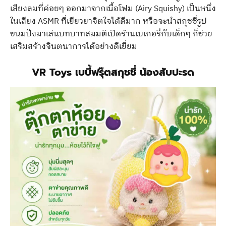
เสียงลมที่ค่อยๆ ออกมาจากเนื้อโฟม (Airy Squishy) เป็นหนึ่ง
ในเสียง ASMR ที่เยียวยาจิตใจได้ดีมาก หรือจะนำสกุชชี่รูป
ขนมปังมาเล่นบทบาทสมมติเปิดร้านเบเกอรี่กับเด็กๆ ก็ช่วย
เสริมสร้างจินตนาการได้อย่างดีเยี่ยม
VR Toys เบบี้ฟรุ๊ตสกุชชี่ น้องสับปะรด