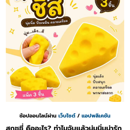
ช้อปออนไลน์ผ่าน
เว็บไซต์
/
แอปพลิเคชัน
สกุชชี่ คืออะไร? ทำไมจับแล้วนุ่มนิ่มน่ารัก