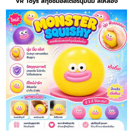
VR Toys สกุชชี่มอสเตอร์นุ่มนิ่ม สีเหลือง