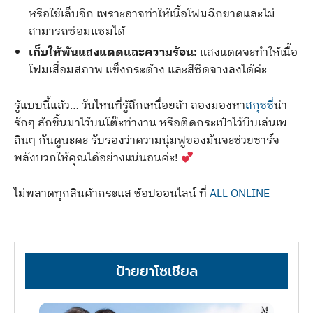
หรือใช้เล็บจิก เพราะอาจทำให้เนื้อโฟมฉีกขาดและไม่
สามารถซ่อมแซมได้
เก็บให้พ้นแสงแดดและความร้อน:
แสงแดดจะทำให้เนื้อ
โฟมเสื่อมสภาพ แข็งกระด้าง และสีซีดจางลงได้ค่ะ
รู้แบบนี้แล้ว… วันไหนที่รู้สึกเหนื่อยล้า ลองมองหา
สกุชชี่
น่า
รักๆ สักชิ้นมาไว้บนโต๊ะทำงาน หรือติดกระเป๋าไว้บีบเล่นเพ
ลินๆ กันดูนะคะ รับรองว่าความนุ่มฟูของมันจะช่วยชาร์จ
พลังบวกให้คุณได้อย่างแน่นอนค่ะ!
ไม่พลาดทุกสินค้ากระแส ช้อปออนไลน์ ที่
ALL ONLINE
ป้ายยาโซเชียล