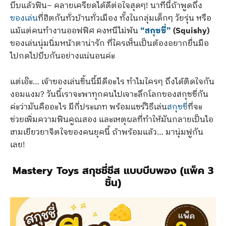
บีบแล้วฟิน~ คลายเครียดได้ดีต่อใจสุดๆ! นาทีนี้ถ้าพูดถึง
ของเล่น
ที่ฮิตกันทั่วบ้านทั่วเมือง ทั้งในกลุ่มเด็กๆ วัยรุ่น หรือ
แม้แต่คนทำงานออฟฟิศ คงหนีไม่พ้น
“สกุชชี่”
(Squishy)
ของเล่นนุ่มนิ่มหน้าตาน่ารัก ที่ใครเห็นเป็นต้องอยากยื่นมือ
ไปกดไปบีบกันอย่างแน่นอนค่ะ
แต่เอ๊ะ… เจ้าของเล่นชิ้นนี้มีดีอะไร ทำไมใครๆ ถึงได้ติดใจกัน
งอมแงม? วันนี้เราจะพาทุกคนไปเจาะลึกโลกของสกุชชี่กัน
ค่ะว่ามันคืออะไร มีกี่ประเภท พร้อมแชร์วิธีเล่น
สกุชชี่
ที่จะ
ช่วยเพิ่มความฟินคูณสอง และเหตุผลที่ทำให้มันกลายเป็นไอ
เทมเยียวยาจิตใจของคนยุคนี้ ถ้าพร้อมแล้ว… มานุ่มฟูกัน
เลย!
Mastery Toys สกุชชี่ชีส แบบบีบพอง (แพ็ค 3
ชิ้น)