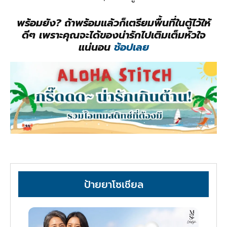
พร้อมยัง? ถ้าพร้อมแล้วก็เตรียมพื้นที่ในตู้ไว้ให้
ดีๆ
เพราะคุณจะได้ของน่ารักไปเติมเต็มหัวใจ
แน่นอน
ช้อปเลย
ป้ายยาโซเชียล