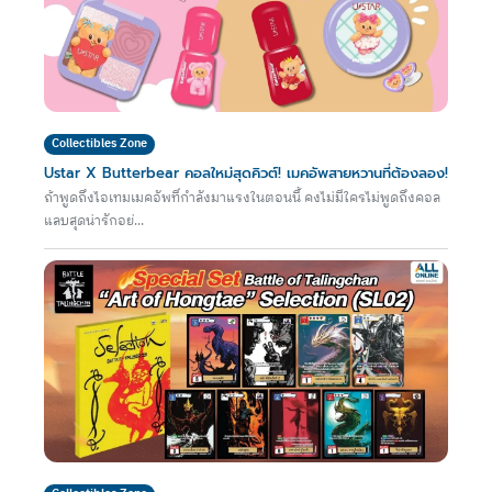
Collectibles Zone
Ustar X Butterbear คอลใหม่สุดคิวต์! เมคอัพสายหวานที่ต้องลอง!
ถ้าพูดถึงไอเทมเมคอัพที่กำลังมาแรงในตอนนี้ คงไม่มีใครไม่พูดถึงคอล
แลบสุดน่ารักอย่...