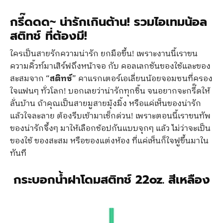
กรี๊ดดด~ น่ารักเกินต้าน! รวมไอเทมน้อล
สติทช์
ที่ต้องมี!
ใครเป็นสายรักความน่ารัก ยกมือขึ้น! เพราะงานนี้เราขน
ความคิ้วท์มาเสิร์ฟถึงหน้าจอ กับ คอลเลกชันของใช้และของ
สะสมจาก “
สติทช์
” คาแรกเตอร์เอเลี่ยนน้อยจอมซนที่ครอง
ใจแฟนๆ ทั่วโลก! บอกเลยว่าน่ารักทุกชิ้น จนอยากจะกรี๊ดให้
ลั่นบ้าน ถ้าคุณเป็นสายมูสายมุ้งมิ้ง หรือแค่เห็นของน่ารัก
แล้วใจละลาย ต้องรีบเข้ามาเช็กด่วน! เพราะตอนนี้เราขนทัพ
ของน่ารักจึ้งๆ มาให้เลือกช้อปกันแบบจุกๆ แล้ว ไม่ว่าจะเป็น
ของใช้ ของสะสม หรือของแต่งห้อง ที่แค่เห็นก็ใจฟูขึ้นมาใน
ทันที
กระบอกน้ำฝาโดมสติทช์ 22oz. สีเหลือง