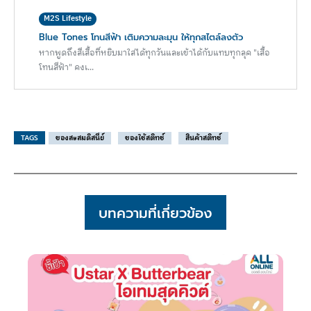
M2S Lifestyle
Blue Tones โทนสีฟ้า เติมความละมุน ให้ทุกสไตล์ลงตัว
หากพูดถึงสีเสื้อที่หยิบมาใส่ได้ทุกวันและเข้าได้กับแทบทุกลุค "เสื้อ
โทนสีฟ้า" คงเ...
TAGS
ของสะสมดิสนีย์
ของใช้สติทช์
สินค้าสติทช์
บทความที่เกี่ยวข้อง