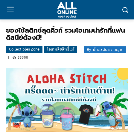
ของใช้สติทช์สุดคิ้วท์ รวมไอเทมน่ารักที่แฟน
ดิสนีย์ต้องมี!
Collectibles Zone
ไอเทมลิขสิทธิ์แท้
By
นักสะสมความสุข
33358