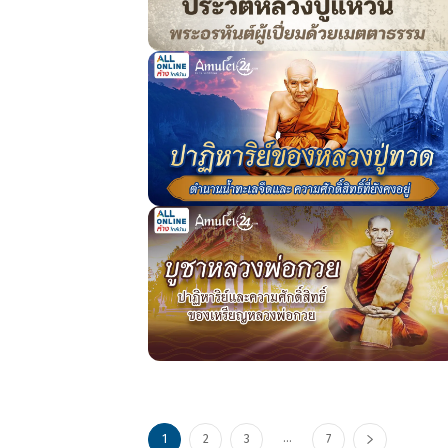
...
1
2
3
7