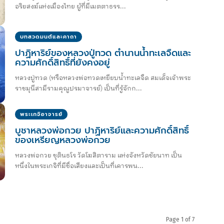
อริยสงฆ์แห่งเมืองไทย ผู้ที่มีเมตตาธรร...
บทสวดมนต์และคาถา
ปาฏิหาริย์ของหลวงปู่ทวด ตำนานน้ำทะเลจืดและ
ความศักดิ์สิทธิ์ที่ยังคงอยู่
หลวงปู่ทวด (หรือหลวงพ่อทวดเหยียบน้ำทะเลจืด สมเด็จเจ้าพระ
ราชมุนีสามีรามคุณูปรมาจารย์) เป็นที่รู้จักก...
พระเกจิอาจารย์
บูชาหลวงพ่อกวย ปาฏิหาริย์และความศักดิ์สิทธิ์
ของเหรียญหลวงพ่อกวย
หลวงพ่อกวย ชุตินธโร วัดโฆสิตาราม แห่งจังหวัดชัยนาท เป็น
หนึ่งในพระเกจิที่มีชื่อเสียงและเป็นที่เคารพน...
Page 1 of 7