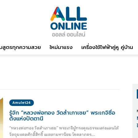
บสูตรทุกความสวย
ใหม่มาแรง
เครื่องใช้ไฟฟ้าคู่หู คู่บ้าน
Amulet24
รู้จัก “หลวงพ่อทอง วัดสำเภาเชย” พระเกจิชื่อ
ดังแห่งปัตตานี
“หลวงพ่อทอง วัดสำเภาเชย” พระเกจิผู้ทรงคุณธรรมแห่งแดนใต้
วัตถุมงคลศักดิ์สิทธิ์ เมตตามหานิยม โชคลาภคร...