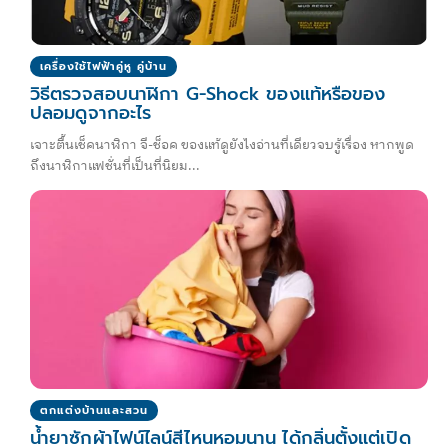
เครื่องใช้ไฟฟ้าคู่หู คู่บ้าน
วิธีตรวจสอบนาฬิกา G-Shock ของแท้หรือของ
ปลอมดูจากอะไร
เจาะตื้นเช็คนาฬิกา จี-ช็อค ของแท้ดูยังไงอ่านที่เดียวจบรู้เรื่อง หากพูด
ถึงนาฬิกาแฟชั่นที่เป็นที่นิยม...
ตกแต่งบ้านและสวน
น้ำยาซักผ้าไฟน์ไลน์สีไหนหอมนาน ได้กลิ่นตั้งแต่เปิด