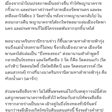
เนื่องจากนำไปแปรสภาพเป็นอย่างอื่น ทำให้พญานาคราช
กริ้วมาก และประกาศว่าจะทำลายเมืองรัตพานคร และจะ
เหลือเอาไว้เพียง 3 วัดเท่านั้น หลังจากพญานาคกลับไป ใน
ตอนกลางคืน พญานาคราชได้ยกไพร่พลมาถล่มเมืองรัตพา
นคร และประชาชนก็ไม่มีใครรอดพ้นจากฤทธิ์นาคได้
พอนางนาครินทรานีทราบข่าว ก็ขึ้นมาตามหาเจ้าชายฟ้ารุ่ง
จนถึงแม่น้ำสงครามก็ไม่พบ จึงกลับเมืองบาดาล เมืองรัต
พานครได้ถล่มเป็น “บึงหลงของ” ต่อมานานเข้าคำพูดก็
กลายเป็นโขงหลง และวัดที่เหลือ 3 วัด ก็คือ วัดดอนแก้ว (วัด
แก้วฟ้า) วัดดอนโพธิ์ (วัดโพธิสัตว์) และ วัดดอนสวรรค์ (วัด
แดนสวรรค์) ทางที่นางนาครินทรานีตามหาเจ้าชายฟ้ารุ่ง คือ
ห้วยน้ำเมา (เมารัก)
ส่วนพระอือลือราชา ไม่ได้สิ้นพระชนม์ไปกับเหตุการณ์นี้ด้วย
แต่ถูกพระยานาคราชจับตัวไว้ พร้อมกับสาปให้พระอือลือ
ราชากลายร่างเป็นนาค เฝ้าอยู่ในบึงโขงหลงชั่วนิรันดร์
จนกว่าจะมีเมืองเกิดใหม่ในดินแดนแห่งนี้ จึงจะล้างคำสาป