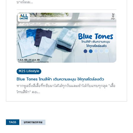
บางโมเม...
M2S Lifestyle
Blue Tones โทนสีฟ้า เติมความละมุน ให้ทุกสไตล์ลงตัว
หากพูดถึงสีเสื้อที่หยิบมาใส่ได้ทุกวันและเข้าได้กับแทบทุกลุค "เสื้อ
โทนสีฟ้า" คงเ...
TAGS
บทความธรรม