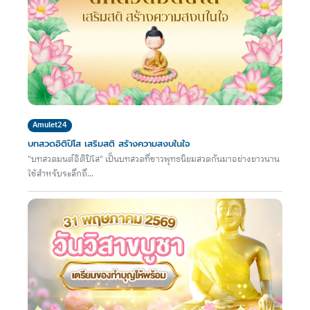
Amulet24
บทสวดอิติปิโส เสริมสติ สร้างความสงบในใจ
"บทสวดมนต์อิติปิโส" เป็นบทสวดที่ชาวพุทธนิยมสวดกันมาอย่างยาวนาน
ใช้สำหรับระลึกถึ...