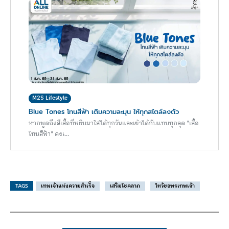
M2S Lifestyle
Blue Tones โทนสีฟ้า เติมความละมุน ให้ทุกสไตล์ลงตัว
หากพูดถึงสีเสื้อที่หยิบมาใส่ได้ทุกวันและเข้าได้กับแทบทุกลุค "เสื้อ
โทนสีฟ้า" คงเ...
TAGS
เทพเจ้าแห่งความสำเร็จ
เสริมโชคลาภ
ไหว้ขอพรเทพเจ้า