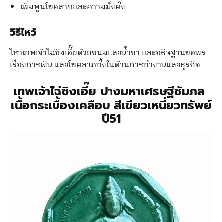
เพิ่มพูนโชคลาภและความมั่งคั่ง
วิธีไหว้
ไหว้เทพเจ้าไฉ่ซิงเอี๊ยด้วยขนมและน้ำชา และอธิษฐานขอพร
เรื่องการเงิน และโชคลาภทั้งในด้านการทำงานและธุรกิจ
เทพเจ้าไฉ่ซิงเอี๊ย ปางมหาเศรษฐีชัมภล
เนื้อกระเบื้องเคลือบ สีเขียวเหนี่ยวทรัพย์
ปี51