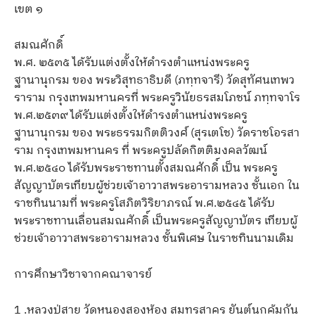
เขต ๑
สมณศักดิ์
พ.ศ. ๒๕๓๕ ได้รับแต่งตั้งให้ดำรงตำแหน่งพระครู
ฐานานุกรม ของ พระวิสุทธาธิบดี (ภทฺทจารี) วัดสุทัศนเทพว
ราราม กรุงเทพมหานครที่ พระครูวินัยธรสมโภชน์ ภทฺทจาโร
พ.ศ.๒๕๓๙ ได้รับแต่งตั้งให้ดำรงตำแหน่งพระครู
ฐานานุกรม ของ พระธรรมกิตติวงศ์ (สุรเตโช) วัดราชโอรสา
ราม กรุงเทพมหานคร ที่ พระครูปลัดกิตติมงคลวัฒน์
พ.ศ.๒๕๔๐ ได้รับพระราชทานตั้งสมณศักดิ์ เป็น พระครู
สัญญาบัตรเทียบผู้ช่วยเจ้าอาวาสพระอารามหลวง ชั้นเอก ใน
ราชทินนามที่ พระครูโสภิตวิริยาภรณ์ พ.ศ.๒๕๔๕ ได้รับ
พระราชทานเลื่อนสมณศักดิ์ เป็นพระครูสัญญาบัตร เทียบผู้
ช่วยเจ้าอาวาสพระอารามหลวง ชั้นพิเศษ ในราชทินนามเดิม
การศึกษาวิชาจากคณาจารย์
1 .หลวงปู่สาย วัดหนองสองห้อง สมุทรสาคร ยันต์นกคุ้มกัน