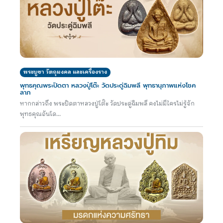
พระบูชา วัตถุมงคล และเครื่องราง
พุทธคุณพระปิดตา หลวงปู่โต๊ะ วัดประดู่ฉิมพลี พุทธานุภาพแห่งโชค
ลาภ
หากกล่าวถึง พระปิดตาหลวงปู่โต๊ะ วัดประดู่ฉิมพลี คงไม่มีใครไม่รู้จัก
พุทธคุณอันโด...