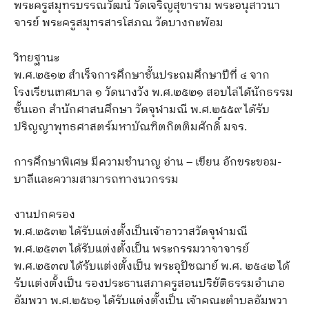
พระครูสมุทรบรรณวัฒน์ วัดเจริญสุขาราม พระอนุสาวนา
จารย์ พระครูสมุทรสารโสภณ วัดบางกะพ้อม
วิทยฐานะ
พ.ศ.๒๕๑๒ สำเร็จการศึกษาชั้นประถมศึกษาปีที่ ๔ จาก
โรงเรียนเทศบาล ๑ วัดนางวัง พ.ศ.๒๕๒๑ สอบไล่ได้นักธรรม
ชั้นเอก สำนักศาสนศึกษา วัดจุฬามณี พ.ศ.๒๕๕๙ ได้รับ
ปริญญาพุทธศาสตร์มหาบัณฑิตกิตติมศักดิ์ มจร.
การศึกษาพิเศษ มีความชำนาญ อ่าน – เขียน อักขระขอม-
บาลีและความสามารถทางนวกรรม
งานปกครอง
พ.ศ.๒๕๓๒ ได้รับแต่งตั้งเป็นเจ้าอาวาสวัดจุฬามณี
พ.ศ.๒๕๓๓ ได้รับแต่งตั้งเป็น พระกรรมวาจาจารย์
พ.ศ.๒๕๓๗ ได้รับแต่งตั้งเป็น พระอุปัชฌาย์ พ.ศ. ๒๕๔๒ ได้
รับแต่งตั้งเป็น รองประธานสภาครูสอนปริยัติธรรมอำเภอ
อัมพวา พ.ศ.๒๕๖๑ ได้รับแต่งตั้งเป็น เจ้าคณะตำบลอัมพวา