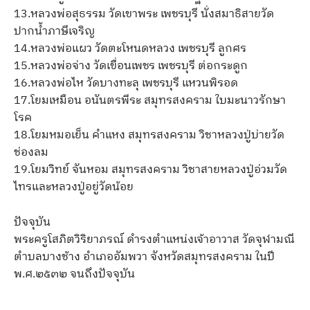
13.หลวงพ่อสุธรรม วัดเขาพระ เพชรบุรี นั่งสมาธิสายวัด
ปากน้ำภาษีเจริญ
14.หลวงพ่อแผว วัดตะโหนดหลวง เพชรบุรี ลูกศร
15.หลวงพ่อจ่าง วัดเขื่อนเพชร เพชรบุรี ต่อกระดูก
16.หลวงพ่อไห วัดบางทะลุ เพชรบุรี แหวนพิรอด
17.โยมเหมือน อนันตรพีระ สมุทรสงคราม ใบมะนาวรักษา
โรค
18.โยมหมอเย็น คำแหง สมุทรสงคราม วิชาหลวงปู่บ่ายวัด
ช่องลม
19.โยมวิทย์ จันหอม สมุทรสงคราม วิชาสายหลวงปู่อ่วมวัด
ไทรและหลวงปู่อยู่วัดน้อย
ปัจจุบัน
พระครูโสภิตวิริยาภรณ์ ดำรงตำแหน่งเจ้าอาวาส วัดจุฬามณี
ตำบลบางช้าง อำเภออัมพวา จังหวัดสมุทรสงคราม ในปี
พ.ศ.๒๕๓๒ จนถึงปัจจุบัน