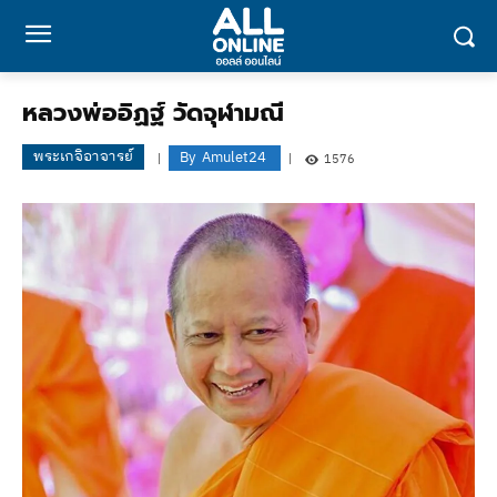
หลวงพ่ออิฏฐ์ วัดจุฬามณี
พระเกจิอาจารย์
By
Amulet24
1576