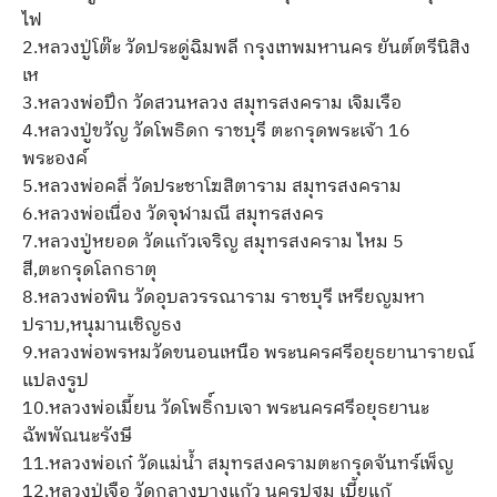
ไฟ
2.หลวงปู่โต๊ะ วัดประดู่ฉิมพลี กรุงเทพมหานคร ยันต์ตรีนิสิง
เห
3.หลวงพ่อปึก วัดสวนหลวง สมุทรสงคราม เจิมเรือ
4.หลวงปู่ขวัญ วัดโพธิดก ราชบุรี ตะกรุดพระเจ้า 16
พระองค์
5.หลวงพ่อคลี่ วัดประชาโฆสิตาราม สมุทรสงคราม
6.หลวงพ่อเนื่อง วัดจุฬามณี สมุทรสงคร
7.หลวงปู่หยอด วัดแก้วเจริญ สมุทรสงคราม ไหม 5
สี,ตะกรุดโลกธาตุ
8.หลวงพ่อพิน วัดอุบลวรรณาราม ราชบุรี เหรียญมหา
ปราบ,หนุมานเชิญธง
9.หลวงพ่อพรหมวัดขนอนเหนือ พระนครศรีอยุธยานารายณ์
แปลงรูป
10.หลวงพ่อเมี้ยน วัดโพธิ์กบเจา พระนครศรีอยุธยานะ
ฉัพพัณนะรังษี
11.หลวงพ่อเก๋ วัดแม่น้ำ สมุทรสงครามตะกรุดจันทร์เพ็ญ
12.หลวงปู่เจือ วัดกลางบางแก้ว นครปฐม เบี้ยแก้