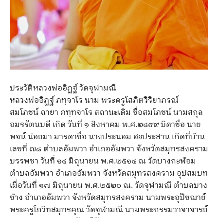
ประวัติหลวงพ่ออิฏฐ์ วัดจุฬามณี
หลวงพ่ออิฏฐ์ ภทฺจาโร นาม พระครูโสภิตวิริยาภรณ์
สมโภชน์ ฉายา ภทฺทจาโร สถานะเดิม ชื่อสมโภชน์ นามสกุล
อมรรัตนบดี เกิด วันที่ ๑ สิงหาคม พ.ศ.๒๔๙๙ บิดาชื่อ นาย
พจน์ น้อยมา มารดาชื่อ นางประนอม ฮะประสาน เกิดที่บ้าน
เลขที่ ๗๘ ตำบลอัมพวา อำเภออัมพวา จังหวัดสมุทรสงคราม
บรรพชา วันที่ ๑๔ มิถุนายน พ.ศ.๒๕๑๔ ณ วัดบางกะพ้อม
ตำบลอัมพวา อำเภออัมพวา จังหวัดสมุทรสงคราม อุปสมบท
เมื่อวันที่ ๑๗ มิถุนายน พ.ศ.๒๕๒๐ ณ. วัดจุฬามณี ตำบลบาง
ช้าง อำเภออัมพวา จังหวัดสมุทรสงคราม นามพระอุปัชฌาย์
พระครูโกวิทสมุทรคุณ วัดจุฬามณี นามพระกรรมวาจาจารย์