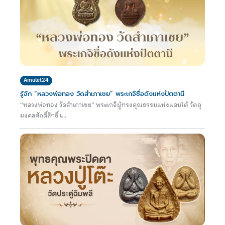
Amulet24
รู้จัก “หลวงพ่อทอง วัดสำเภาเชย” พระเกจิชื่อดังแห่งปัตตานี
“หลวงพ่อทอง วัดสำเภาเชย” พระเกจิผู้ทรงคุณธรรมแห่งแดนใต้ วัตถุ
มงคลศักดิ์สิทธิ์ เ...