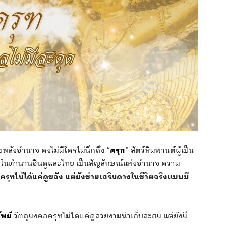
้วยพลังอำนาจ คงไม่มีใครไม่นึกถึง “
ครุฑ
” สัตว์หิมพานต์ผู้เป็น
นตำนานฮินดูและไทย เป็นสัญลักษณ์แห่งอำนาจ ความ
? ครุฑไม่ได้แค่ดูขลัง แต่ยังช่วยเสริมดวงในชีวิตจริงแบบมี
ัพย์
วัตถุมงคลครุฑไม่ได้แค่ดูสวยงามน่าเก็บสะสม แต่ยังมี