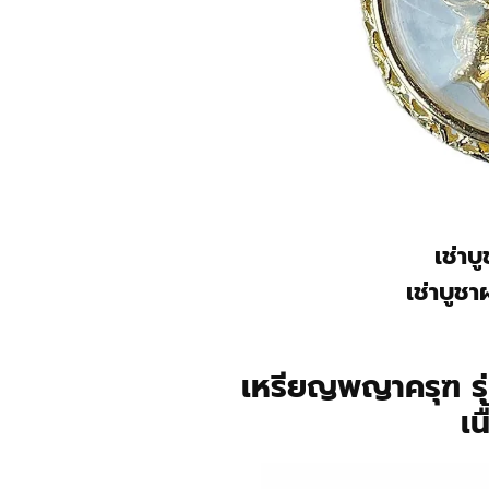
เช่าบ
เช่าบูชา
เหรียญพญาครุฑ ร
เน