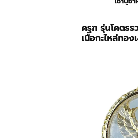
เช่าบูชา
ครุฑ รุ่นโคตรร
เนื้อกะไหล่ทอง