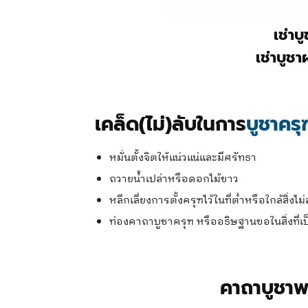
เช่าบ
เช่าบูชา
เคล็ด(ไม่)ลับในการ
บูชาครุ
หมั่นตั้งจิตให้แน่วแน่และมีศรัทธา
ถวายน้ำเปล่าหรือดอกไม้ขาว
หลีกเลี่ยงการตั้งครุฑไว้ในที่ต่ำหรือใกล้สิ่งไ
ท่องคาถาบูชาครุฑ หรืออธิษฐานขอในสิ่งที่เ
คาถาบูชาพ