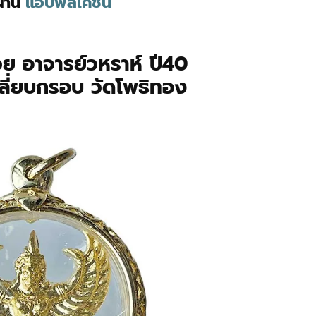
ผ่าน
แอปพลิเคชัน
วย อาจารย์วหราห์ ปี40
เลี่ยบกรอบ วัดโพธิทอง