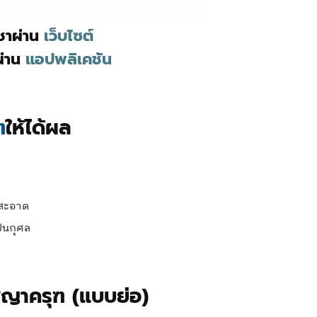
ูชาผ่าน
เว็บไซต์
ผ่าน
แอปพลิเคชัน
ฑ
ให้ได้ผล
ม่สะอาด
ป็นกุศล
ญาครุฑ (แบบย่อ)