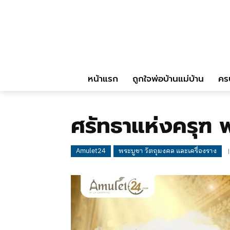
หน้าแรก
ถูกใจพ่อบ้านแม่บ้าน
คร
ศรัทธาแห่งครุฑ พ
Amulet24
พระบูชา วัตถุมงคล และเครื่องราง