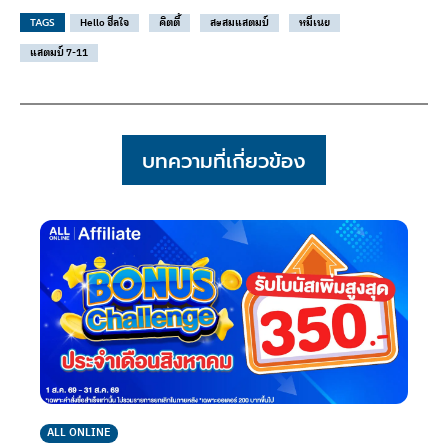
TAGS
Hello ฮีลใจ
คิตตี้
สะสมแสตมป์
หมีเนย
แสตมป์ 7-11
บทความที่เกี่ยวข้อง
ALL ONLINE