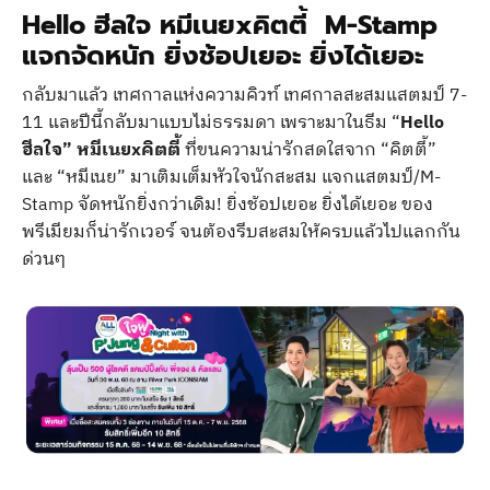
Hello ฮีลใจ หมีเนยxคิตตี้ M-Stamp
แจกจัดหนัก ยิ่งช้อปเยอะ ยิ่งได้เยอะ
กลับมาแล้ว เทศกาลแห่งความคิวท์ เทศกาลสะสมแสตมป์ 7-
11 และปีนี้กลับมาแบบไม่ธรรมดา เพราะมาในธีม “
Hello
ฮีลใจ” หมีเนยxคิตตี้
ที่ขนความน่ารักสดใสจาก “คิตตี้”
และ “หมีเนย” มาเติมเต็มหัวใจนักสะสม แจกแสตมป์/M-
Stamp จัดหนักยิ่งกว่าเดิม! ยิ่งช้อปเยอะ ยิ่งได้เยอะ ของ
พรีเมียมก็น่ารักเวอร์ จนต้องรีบสะสมให้ครบแล้วไปแลกกัน
ด่วนๆ