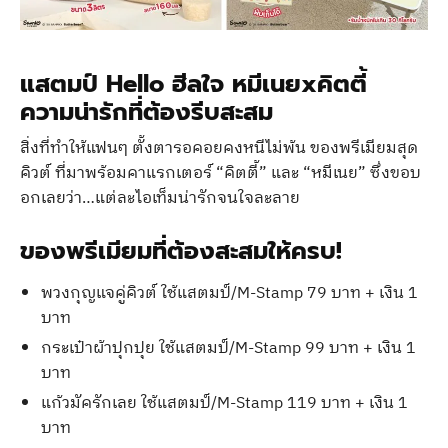
แสตมป์ Hello ฮีลใจ หมีเนยxคิตตี้
ความน่ารักที่ต้องรีบสะสม
สิ่งที่ทำให้แฟนๆ ตั้งตารอคอยคงหนีไม่พ้น ของพรีเมียมสุด
คิวต์ ที่มาพร้อมคาแรกเตอร์ “คิตตี้” และ “หมีเนย” ซึ่งขอบ
อกเลยว่า…แต่ละไอเท็มน่ารักจนใจละลาย
ของพรีเมียมที่ต้องสะสมให้ครบ!
พวงกุญแจคู่คิวต์ ใช้แสตมป์/M-Stamp 79 บาท + เงิน 1
บาท
กระเป๋าผ้าปุกปุย ใช้แสตมป์/M-Stamp 99 บาท + เงิน 1
บาท
แก้วมัครักเลย ใช้แสตมป์/M-Stamp 119 บาท + เงิน 1
บาท