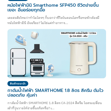
หม้อไฟฟ้ามินิ Smarthome SFP450 ชีวิตง่ายขึ้น
เยอะ อิ่มอร่อยทุกมื้อ
เคยสงสัยไหมว่าทำไมใครๆ ก็บอกว่าชีวิตในคอนโดหรือหอพักต้องมี
หม้อไฟฟ้ามินิ อัจฉริยะ? ไม่ใช่แค่ทำอาหาร...
สินค้าแนะนำ
กาต้มน้ำไฟฟ้า SMARTHOME 1.8 ลิตร สีครีม ต้มไว
ปลอดภัย คุ้มค่า
กาต้มน้ำไฟฟ้า SMARTHOME 1.8 ลิตร CA-2024 สีครีม ไอเทมเปลี่ยน
เช้าที่วุ่นวายให้ง่ายขึ้นจริงหรือ? เ...