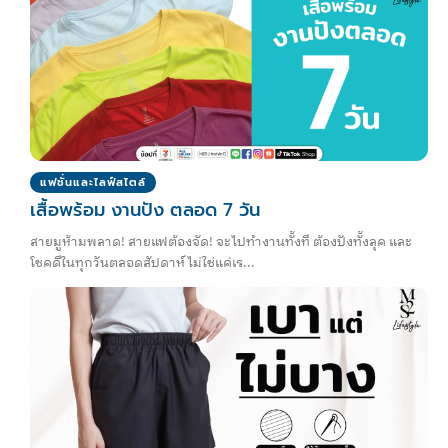
แฟชั่นและไลฟ์สไตล์
เสื้อพร้อม งานปัง ตลอด 7 วัน
สายมูห้ามพลาด! สายแฟต้องจัด! จะไปทำงานทั้งที ต้องปังทั้งลุค และ
โชคดีในทุกวันตลอดสัปดาห์ ไม่ใช่แค่เร...