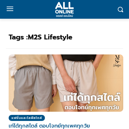
Tags :
M2S Lifestyle
แฟชั่นและไลฟ์สไตล์
เท่ได้ทุกสไตล์ ตอบโจทย์ทุกเพศทุกวัย