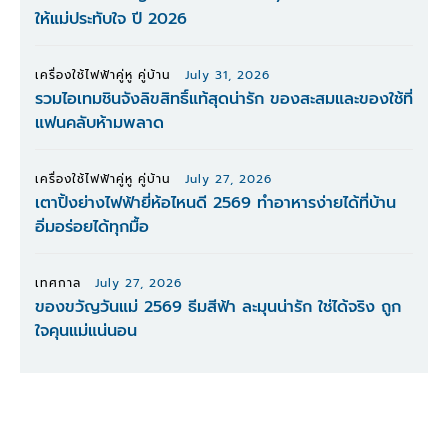
ให้แม่ประทับใจ ปี 2026
เครื่องใช้ไฟฟ้าคู่หู คู่บ้าน
July 31, 2026
รวมไอเทมชินจังลิขสิทธิ์แท้สุดน่ารัก ของสะสมและของใช้ที่
แฟนคลับห้ามพลาด
เครื่องใช้ไฟฟ้าคู่หู คู่บ้าน
July 27, 2026
เตาปิ้งย่างไฟฟ้ายี่ห้อไหนดี 2569 ทำอาหารง่ายได้ที่บ้าน
อิ่มอร่อยได้ทุกมื้อ
เทศกาล
July 27, 2026
ของขวัญวันแม่ 2569 ธีมสีฟ้า ละมุนน่ารัก ใช่ได้จริง ถูก
ใจคุนแม่แน่นอน