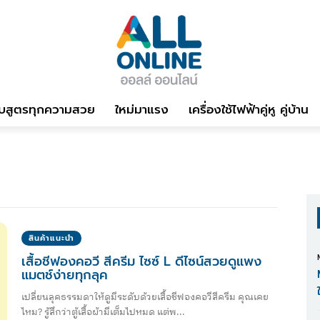
บสูตรทุกความสวย
ใหม่มาแรง
เครื่องใช้ไฟฟ้าคู่หู คู่บ้าน
สินค้าแนะนำ
เสื้อชีฟองคอวี สีครีม ไซซ์ L ดีไซน์สวยดูแพง
แมตช์ง่ายทุกลุค
เปลี่ยนลุคธรรมดาให้ดูมีระดับด้วยเสื้อชีฟองคอวีสีครีม คุณเคย
ไหม? รู้สึกว่าตู้เสื้อผ้ามีเต็มไปหมด แต่พ...