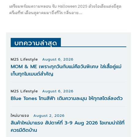
เตรียมพร้อมความหลอน รับ Halloween 2025 ด้วยไอเดียแต่งผีสุด
ครีเอทีฟ เดือนตุลาคมมาถึงทีไร กลิ่นอาย...
บทความล่าสุด
M2S Lifestyle
August 6, 2026
MOM & ME เพราะทุกวันกับแม่คือวันพิเศษ ใส่เสื้อคู่แม่
เก็บทุกโมเมนต์สำคัญ
M2S Lifestyle
August 6, 2026
Blue Tones โทนสีฟ้า เติมความละมุน ให้ทุกสไตล์ลงตัว
ใหม่มาแรง
August 2, 2026
สินค้าใหม่มาแรง สัปดาห์ที่ 3-9 Aug 2026 ไอเทมน่าใช้ที่
ควรมีติดบ้าน