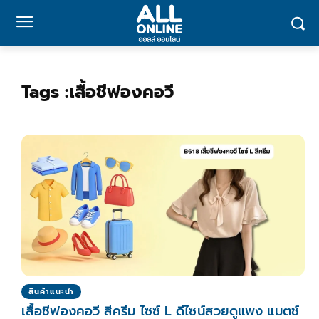
Tags :
เสื้อชีฟองคอวี
สินค้าแนะนำ
เสื้อชีฟองคอวี สีครีม ไซซ์ L ดีไซน์สวยดูแพง แมตช์