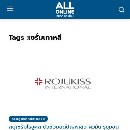
Tags :
เซรั่มเกาหลี
ครบสูตรทุกความสวย
สบู่เซรั่มโรจูคิส ตัวช่วยลดปัญหาสิว ผิวมัน รูขุมขน