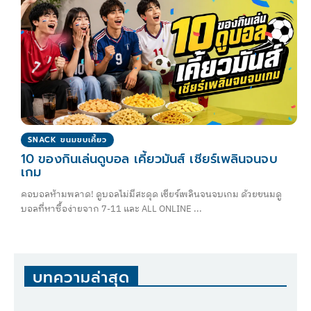
SNACK ขนมขบเคี้ยว
10 ของกินเล่นดูบอล เคี้ยวมันส์ เชียร์เพลินจนจบ
เกม
คอบอลห้ามพลาด! ดูบอลไม่มีสะดุด เชียร์เพลินจนจบเกม ด้วยขนมดู
บอลที่หาซื้อง่ายจาก 7-11 และ ALL ONLINE ...
บทความล่าสุด