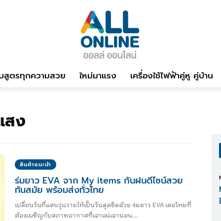
บสูตรทุกความสวย
ใหม่มาแรง
เครื่องใช้ไฟฟ้าคู่หู คู่บ้าน
งแสง
สินค้าแนะนำ
ร่มยาว EVA จาก My items กันฝนดีไซน์สวย
ทันสมัย พร้อมส่งทั่วไทย
เปลี่ยนวันที่แสนวุ่นวายให้เป็นวันสุดชิลด้วย ร่มยาว EVA เคยไหมที่
ต้องเผชิญกับสภาพอากาศที่เอาแน่เอานอน...