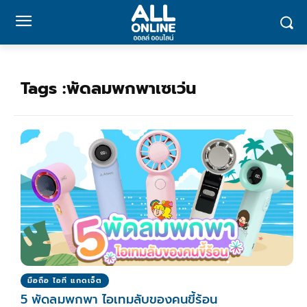
Tags :
พัดลมพกพาเซเว่น
มือถือ ไอที แกดเจ็ต
5 พัดลมพกพา ไอเทมลับของคนขี้ร้อน