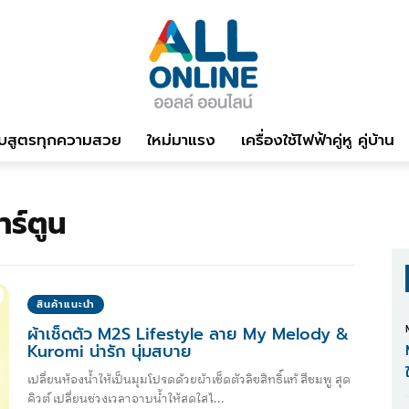
บสูตรทุกความสวย
ใหม่มาแรง
เครื่องใช้ไฟฟ้าคู่หู คู่บ้าน
าร์ตูน
สินค้าแนะนำ
ผ้าเช็ดตัว M2S Lifestyle ลาย My Melody &
Kuromi น่ารัก นุ่มสบาย
เปลี่ยนห้องน้ำให้เป็นมุมโปรดด้วยผ้าเช็ดตัวลิขสิทธิ์แท้ สีชมพู สุด
คิวต์ เปลี่ยนช่วงเวลาอาบน้ำให้สดใสไ...