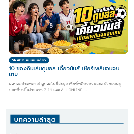
SNACK ขนมขบเคี้ยว
10 ของกินเล่นดูบอล เคี้ยวมันส์ เชียร์เพลินจนจบ
เกม
คอบอลห้ามพลาด! ดูบอลไม่มีสะดุด เชียร์เพลินจนจบเกม ด้วยขนมดู
บอลที่หาซื้อง่ายจาก 7-11 และ ALL ONLINE ...
บทความล่าสุด