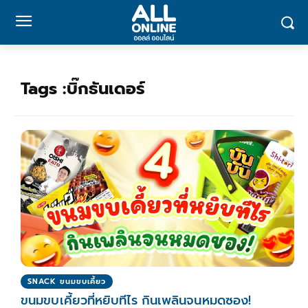
Tags :
บิ๊กธันเดอร์
SNACK ขนมขบเคี้ยว
ขนมขบเคี้ยวที่หยิบทีไร กินเพลินจนหมดซอง!