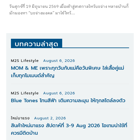
วันศุกร์ที่ 19 มิถุนายน 2569 เมื่อเข้าสู่เทศกาลไหว้บะจ่าง หลายบ้านก็
มักมองหา “บะจ่างมงคล” มาใช้ไหว้...
บทความล่าสุด
M2S Lifestyle
August 6, 2026
MOM & ME เพราะทุกวันกับแม่คือวันพิเศษ ใส่เสื้อคู่แม่
เก็บทุกโมเมนต์สำคัญ
M2S Lifestyle
August 6, 2026
Blue Tones โทนสีฟ้า เติมความละมุน ให้ทุกสไตล์ลงตัว
ใหม่มาแรง
August 2, 2026
สินค้าใหม่มาแรง สัปดาห์ที่ 3-9 Aug 2026 ไอเทมน่าใช้ที่
ควรมีติดบ้าน