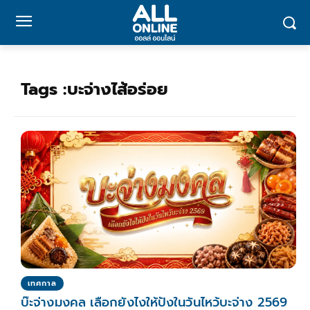
Tags :
บะจ่างไส้อร่อย
เทศกาล
บ๊ะจ่างมงคล เลือกยังไงให้ปังในวันไหว้บะจ่าง 2569