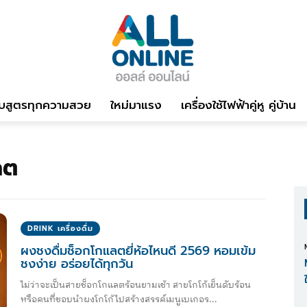
บสูตรทุกความสวย
ใหม่มาแรง
เครื่องใช้ไฟฟ้าคู่หู คู่บ้าน
ลต
DRINK เครื่องดื่ม
ผงชงดื่มช็อกโกแลตยี่ห้อไหนดี 2569 หอมเข้ม
ชงง่าย อร่อยได้ทุกวัน
ไม่ว่าจะเป็นสายช็อกโกแลตร้อนยามเช้า สายโกโก้เย็นดับร้อน
หรือคนที่ชอบนำผงโกโก้ไปสร้างสรรค์เมนูเบเกอร...