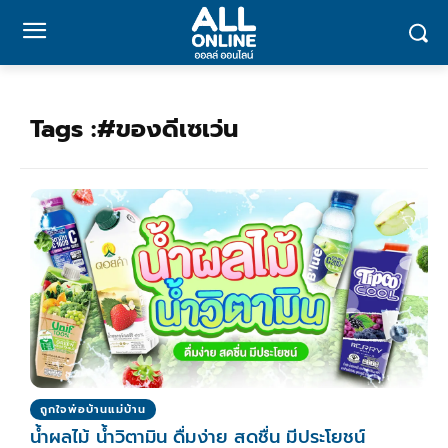
Tags :
#ของดีเซเว่น
ถูกใจพ่อบ้านแม่บ้าน
น้ำผลไม้ น้ำวิตามิน ดื่มง่าย สดชื่น มีประโยชน์