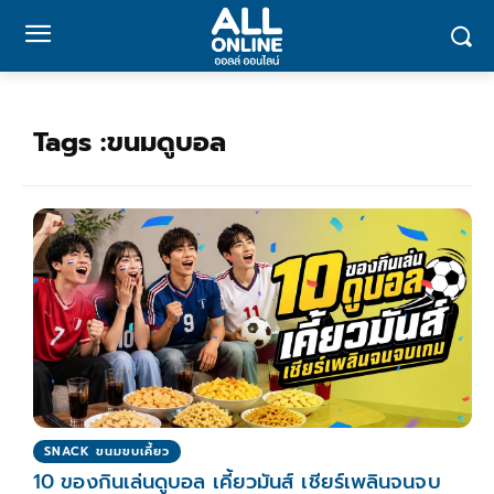
Tags :
ขนมดูบอล
SNACK ขนมขบเคี้ยว
10 ของกินเล่นดูบอล เคี้ยวมันส์ เชียร์เพลินจนจบ