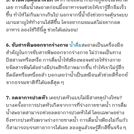
5. ช่วยควบคุมน้ำหนัก
ใครกำลังลดน้ำหนักอยู่ต้องไม่พลาด
เลย การดื่มน้ำสะอาดก่อนมื้ออาหารจะช่วยให้เรารู้สึกอิ่มเร็ว
ขึ้น ทำให้ไม่กินมากเกินไป นอกจากนี้น้ำยังช่วยกระตุ้นระบบ
เผาผลาญให้ทำงานได้ดีขึ้น ใครอยากผอมแต่ไม่อยากอด
อาหาร ลองใช้วิธีนี้ดู ช่วยได้แน่นอน!
6. ขับสารพิษออกจากร่างกาย
น้ำดื่ม
สะอาดเป็นเครื่องมือ
สำคัญในการขับสารพิษออกจากร่างกาย ไม่ว่าจะเป็นทาง
ปัสสาวะหรือเหงื่อ การดื่มน้ำให้เพียงพอจะช่วยให้ร่างกาย
ขจัดสารพิษได้อย่างมีประสิทธิภาพมากขึ้น ทำให้เราไม่รู้สึก
อึดอัดหรือเหนื่อยล้า บอกเลยว่าน้ำเป็นเหมือนตัวช่วยดีท็อกซ์
จากธรรมชาติที่ได้ผลดีสุด ๆ
7. ลดอาการปวดหัว
เคยปวดหัวแบบไม่มีสาเหตุบ้างไหม?
บางครั้งอาการปวดหัวเกิดจากการที่ร่างกายขาดน้ำ การดื่ม
น้ำสะอาดสามารถช่วยลดอาการปวดหัวได้ โดยเฉพาะอย่าง
ยิ่งหากปวดหัวเพราะร่างกายขาดน้ำ การดื่มน้ำเพียงไม่กี่แก้ว
ก็สามารถบรรเทาอาการได้เลย ลองดูแล้วจะรู้สึกดีขึ้นจริง ๆ