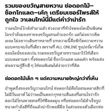
รวมของขวัญสายหวาน ช่อดอกไม้–
ช็อกโกแลต–เค้ก เตรียมเซอร์ไพรส์ให้
ถูกใจ วาเลนไทน์นี้มีแต่คำว่าน่ารัก
วาเลนไทน์ใกล้เข้ามาแล้ว ช่วงเวลาที่หัวใจพองโตเป็นพิเศษ
ใครกำลังมองหาของขวัญแทนคำบอกรัก แต่ไม่อยากคิด
เยอะ ไม่อยากเดินหาหลายที่ บทความนี้คือพิกัดความหวาน
แบบครบจบในที่เดียว เพราะที่ ALL ONLINE ซูเปอร์มาร์เก็ต
ออนไลน์ของเซเว่น รวมของขวัญสายหวานเอาไว้ให้เลือก
แบบละลานตา ทั้งช่อดอกไม้ ช็อกโกแลต และเค้ก พร้อมส่ง
ต่อความรู้สึกดี ๆ ให้คนพิเศษได้ง่ายกว่าที่คิด
ช่อดอกไม้เล็ก ๆ แต่ความหมายใหญ่กว่าที่เห็น
ถ้าพูดถึงของขวัญวาเลนไทน์ ช่อดอกไม้คือไอเทมคลาสสิกที่
ไม่มีวันเอาต์ ไม่ว่าจะเป็นดอกกุหลาบสีแดงที่แทนใจว่ารัก
ดอกไม้โทนพาสเทลที่ให้ฟีลละมุน หรือช่อดอกไม้สำเร็จรูป
ขนาดกำลังดีที่ถือแล้วน่ารักพอดีมือ ในส่วนของตัวเลือกช่อ