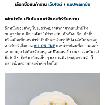
เลือกซื้อสินค้าผ่าน
เว็บไซต์
/
แอปพลิเคชัน
เค้กน่ารัก เติมโมเมนต์พิเศษให้วันหวาน
อีกหนึ่งของขวัญที่ช่วยสร้างบรรยากาศวาเลนไทน์ให้
สมบูรณ์แบบคือ
“เค้ก”
ไม่ว่าจะเป็นเค้กก้อนเล็ก เค้กชิ้น
หรือเค้กแพ็กเกจน่ารักที่หยิบมาถ่ายรูปก็ปัง เค้กในหมวดซู
เปอร์มาร์เก็ตของ
ALL ONLINE
ตอบโจทย์คนที่อยากฉลอง
แบบอบอุ่น ไม่ต้องจัดใหญ่ แต่มีโมเมนต์หวาน ๆ ร่วมกัน แค่
มีเค้กดี ๆ สักชิ้น เทียนเล็ก ๆ และคนพิเศษอยู่ตรงหน้า ก็
กลายเป็นความทรงจำดี ๆ ได้ทันที