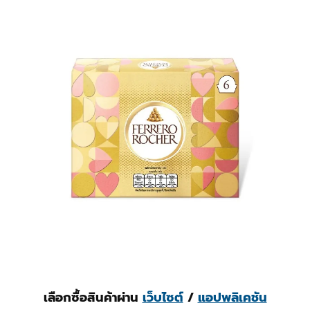
เลือกซื้อสินค้าผ่าน
เว็บไซต์
/
แอปพลิเคชัน