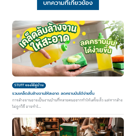
บทความที่เกี่ยวข้อง
STUFF ของใช้คู่บ้าน
รวมเคล็ดลับล้างจานให้สะอาด ลดคราบมันได้ง่ายขึ้น
การล้างจานอาจเป็นงานบ้านที่หลายคนอยากทำให้เสร็จเร็ว แต่หากล้าง
ไม่ถูกวิธี อาจทำใ...