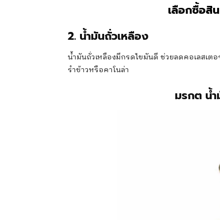
เลือกซื้อสิ
2. น้ำมันถั่วเหลือง
น้ำมันถั่วเหลืองมีกรดไขมันดี ช่วยลดคอเลสเตอ
รำข้าวหรือคาโนล่า
มรกต น้ำม