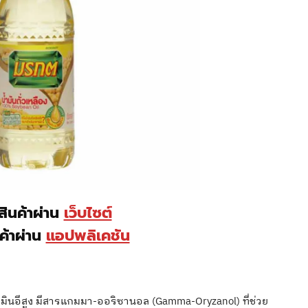
อสินค้าผ่าน
เว็บไซต์
นค้าผ่าน
แอปพลิเคชัน
มินอีสูง มีสารแกมมา-ออริซานอล (Gamma-Oryzanol) ที่ช่วย