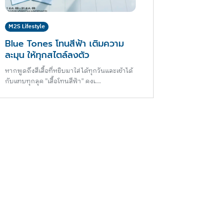
M2S Lifestyle
Blue Tones โทนสีฟ้า เติมความ
ละมุน ให้ทุกสไตล์ลงตัว
หากพูดถึงสีเสื้อที่หยิบมาใส่ได้ทุกวันและเข้าได้
กับแทบทุกลุค "เสื้อโทนสีฟ้า" คงเ...