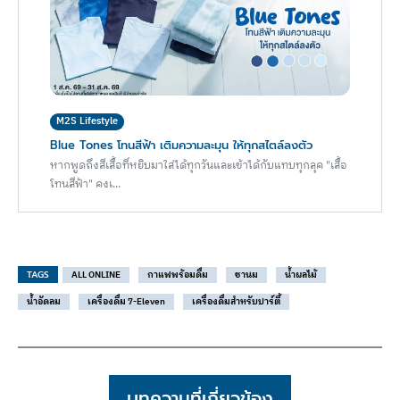
M2S Lifestyle
Blue Tones โทนสีฟ้า เติมความละมุน ให้ทุกสไตล์ลงตัว
หากพูดถึงสีเสื้อที่หยิบมาใส่ได้ทุกวันและเข้าได้กับแทบทุกลุค "เสื้อ
โทนสีฟ้า" คงเ...
TAGS
ALL ONLINE
กาแฟพร้อมดื่ม
ชานม
น้ำผลไม้
น้ำอัดลม
เครื่องดื่ม 7-Eleven
เครื่องดื่มสำหรับปาร์ตี้
บทความที่เกี่ยวข้อง