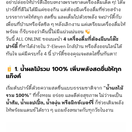
อย่าปล่อยให้ปาร์ตี้เงียบเหงาเพราะขาดเครื่องดื่มเด็ด ๆ! โต๊ะ
ปาร์ตี้ที่ดีไม่ได้มีแค่ของกิน แต่ต้องมีเครื่องดื่มที่ช่วยสร้าง
บรรยากาศให้สนุก สดชื่น และเต็มไปด้วยพลัง จะปาร์ตี้กับ
เพื่อนที่บ้านหรือจัดชิล ๆ หลังเลิกงาน แค่เตรียมเครื่องดื่มให้
พร้อม ก็รับรองว่าคืนนี้ไม่มีแผ่วแน่นอน
วันนี้ ALL ONLINE ขอแนะนำ
4 เครื่องดื่มที่ต้องมีบนโต๊ะ
ปาร์ตี้
ที่หาได้ง่ายใน 7-Eleven ใกล้บ้าน หรือสั่งออนไลน์ได้
ทันใจ แค่มีครบทั้ง 4 นี้ ปาร์ตี้ของคุณจะสดใสขึ้นทันตา!
1. น้ำผลไม้รวม 100% เพิ่มพลังสดชื่นให้ทุก
แก๊งค์
เริ่มต้นปาร์ตี้ด้วยความสดชื่นแบบธรรมชาติจาก “
น้ำผลไม้
รวม 100%
” ที่ทั้งหอม อร่อย และดีต่อสุขภาพ ไม่ว่าจะเป็น
น้ำส้ม, น้ำแอปเปิ้ล, น้ำองุ่น หรือมิกซ์เบอร์รี่
ก็ช่วยเติมพลัง
ให้พร้อมแดนซ์ได้ยาว ๆ แถมยังเหมาะกับทุกวัยในงาน