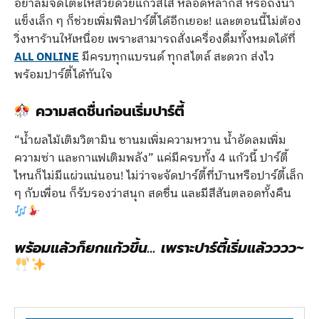
อย่าลืมจัดโต๊ะให้สวยด้วยแก้วสีใส หลอดหลากสี หรือถังน้ำ
แข็งเล็ก ๆ ก็ช่วยเพิ่มฟีลปาร์ตี้ได้อีกเยอะ! และตอนนี้ไม่ต้อง
วิ่งหาร้านให้เหนื่อย เพราะสามารถสั่งเครื่องดื่มทั้งหมดได้ที่
ALL ONLINE
มีครบทุกแบรนด์ ทุกสไตล์ สะดวก ส่งไว
พร้อมปาร์ตี้ได้ทันใจ
ความสดชื่นก่อนเริ่มปาร์ตี้
“น้ำผลไม้เติมวิตามิน ชานมเพิ่มความหวาน น้ำอัดลมเพิ่ม
ความซ่า และกาแฟเติมพลัง” แค่มีครบทั้ง 4 แก้วนี้ ปาร์ตี้
ไหนก็ไม่มีแผ่วแน่นอน! ไม่ว่าจะจัดปาร์ตี้ที่บ้านหรือปาร์ตี้เล็ก
ๆ กับเพื่อน ก็รับรองว่าสนุก สดชื่น และมีสีสันตลอดทั้งคืน
พร้อมแล้วก็ยกแก้วขึ้น… เพราะปาร์ตี้เริ่มแล้วววว~