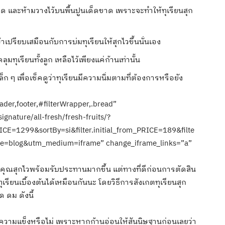
ด และห้ามวางไว้บนพื้นปูนเด็ดขาด เพราะจะทำให้ทุเรียนสุก
เปรียบเสมือนกับการบ่มทุเรียนให้สุกไวขึ้นนั่นเอง
มทุเรียนทั้งลูก เหลือไว้เพียงแค่ก้านเท่านั้น
มเล็ก ๆ เพื่อเช็คดูว่าทุเรียนมีความนิ่มตามที่ต้องการหรือยัง
der,footer,#filterWrapper,.bread”
ignature/all-fresh/fresh-fruits/?
ICE=1299&sortBy=si&filter.initial_from_PRICE=189&filte
ce=blog&utm_medium=iframe” change_iframe_links=”a”
นของคุณสุกไวพร้อมรับประทานมากขึ้น แต่ทางที่ดีก่อนการตัดสิน
รียนเบื้องต้นได้เหมือนกันนะ โดยวิธีการสังเกตทุเรียนสุก
 ดม ดังนี้
วมีความแข็งหรือไม่ เพราะหากก้านอ่อนให้สันนิษฐานก่อนเลยว่า