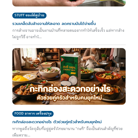
STUFF ของใช้คู่บ้าน
รวมเคล็ดลับล้างจานให้สะอาด ลดคราบมันได้ง่ายขึ้น
การล้างจานอาจเป็นงานบ้านที่หลายคนอยากทำให้เสร็จเร็ว แต่หากล้าง
ไม่ถูกวิธี อาจทำใ...
FOOD อาหาร เครื่องปรุง
กะทิกล่องสะดวกอย่างไร ตัวช่วยคู่ครัวสำหรับคนยุคใหม่
หากพูดถึงวัตถุดิบที่อยู่คู่ครัวไทยมานาน "กะทิ" ถือเป็นส่วนสำคัญที่ช่วย
เพิ่มความ...