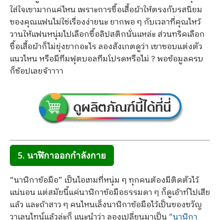
ใส่ใจเขามากแค่ไหน เพราะการซื้อเสื้อผ้าให้ตรงกับรสนิยม
ของคุณแฟนไม่ใช่เรื่องง่ายนะ ยากพอ ๆ กับเวลาที่คุณไหว้
วานให้แฟนหนุ่มไปเลือกซื้อลิปสติกนั่นแหล่ะ ส่วนทริคเลือก
ซื้อเสื้อผ้าก็ไม่ยุ่งยากอะไร ลองสังเกตดูว่า เขาชอบแต่งตัว
แนวไหน หรือมีทีมฟุตบอลทีมโปรดหรือไม่ ? พอข้อมูลครบ
ก็ช้อปเลยจ้าาาา
5. นาฬิกาออกกำลังกาย
“นาฬิกาข้อมือ” เป็นไอเทมที่หนุ่ม ๆ ทุกคนต้องมีติดตัวไว้
แน่นอน แต่สมัยนี้แค่นาฬิกาข้อมือธรรมดา ๆ ก็ดูเอ้าท์ไปเสีย
แล้ว และถ้าสาว ๆ คนไหนเล็งนาฬิกาข้อมือไว้เป็นของขวัญ
วาเลนไทน์แล้วล่ะก็ แนะนำว่า ลองเปลี่ยนมาเป็น
“นาฬิกา