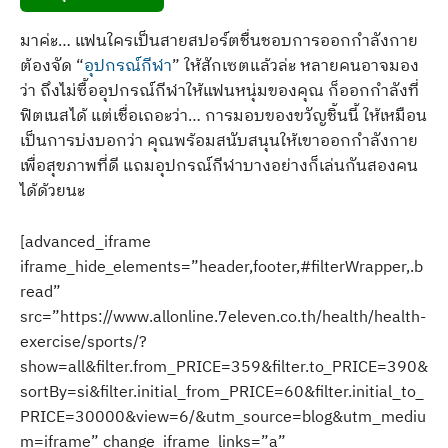
มาค่ะ… แฟนใครเป็นสายสปอร์ตชื่นชอบการออกกำลังกาย
ต้องจัด “
อุปกรณ์กีฬา
” ให้สักเซตแล้วล่ะ หลายคนอาจมอง
ว่า ถึงไม่ซื้ออุปกรณ์กีฬาให้แฟนหนุ่มของคุณ ก็ออกกำลังที่
ฟิตเนสได้ แต่เชื่อเถอะว่า… การมอบของขวัญชิ้นนี้ ให้เหมือน
เป็นการบ่งบอกว่า คุณพร้อมสนับสนุนให้เขาออกกำลังกาย
เพื่อสุขภาพที่ดี แถมอุปกรณ์กีฬาบางอย่างก็เล่นกันสองคน
ได้ด้วยนะ
[advanced_iframe
iframe_hide_elements=”header,footer,#filterWrapper,.b
read”
src=”https://www.allonline.7eleven.co.th/health/health-
exercise/sports/?
show=all&filter.from_PRICE=359&filter.to_PRICE=390&
sortBy=si&filter.initial_from_PRICE=60&filter.initial_to_
PRICE=30000&view=6/&utm_source=blog&utm_mediu
m=iframe” change_iframe_links=”a”