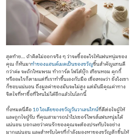
สุดท้าย… ถ้าคิดไม่ออกจริง ๆ ว่าจะซื้ออะไรให้แฟนหนุ่มของ
คุณ ก็หันมา
ทำของแฮนด์เมดเป็นของขวัญ
ชิ้นสำคัญแทนดี
กว่าค่ะ จะถักไหมพรม ทำการ์ด โฟโต้บุ๊ก เทียนหอม คุกกี้
หรืออะไรก็ตามแต่ที่เราทำขึ้นเองกับมือ เชื่อเหอะว่า ยังไงเขา
ก็ชอบแน่นอน ถึงมูลค่าของมันจะไม่สูง แต่มันมีคุณค่าทาง
จิตใจที่หาซื้อที่ไหนไม่ได้อีกแล้วในโลกนี้
ทั้งหมดนี่คือ
10 ไอเดียของขวัญวันวาเลนไทน์
ที่ดีต่อใจผู้ให้
และถูกใจผู้รับ ที่คุณสามารถนำไปเซอร์ไพรส์แฟนหนุ่มได้
แน่นอน บอกเลยว่าคนรักของคุณจะต้องประทับใจอย่าง
มากแน่นอน และสำหรับใครที่กำลังมองหาของขวัญสักชิ้นให้