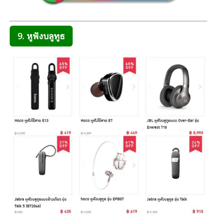
9. หูฟังบลูทูธ