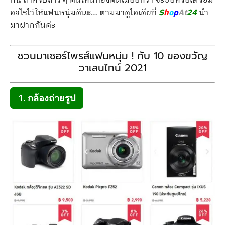
กัน สำหรับสาว ๆ คนไหนที่ยังคิดไม่ออกว่า จะซื้อหรือเตรียม
อะไรไว้ให้แฟนหนุ่มดีนะ… ตามมาดูไอเดียที่
S
h
o
p
At
24
นำ
มาฝากกันค่ะ
ชวนมาเซอร์ไพรส์แฟนหนุ่ม ! กับ 10 ของขวัญ
วาเลนไทน์ 2021
1. กล้องถ่ายรูป