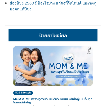
ส่องปีชง 2563 มีปีอะไรบ้าง แก้ชงที่วัดไหนดี แนะวัตถุ
มงคลแก้ปีชง
ป้ายยาโซเชียล
M2S Lifestyle
MOM & ME เพราะทุกวันกับแม่คือวันพิเศษ ใส่เสื้อคู่แม่ เก็บทุก
โมเมนต์สำคัญ