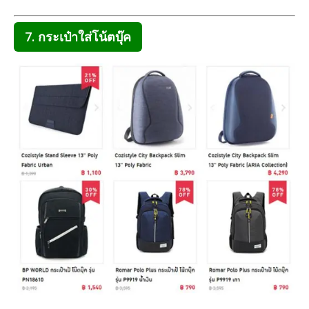
7. กระเป๋าใส่โน้ตบุ๊ค